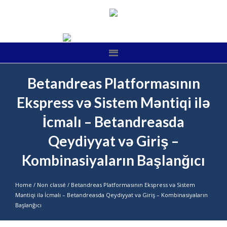
Betandreas Platformasının
Ekspress və Sistem Məntiqi ilə
İcmalı – Betandreasda
Qeydiyyat və Giriş –
Kombinasiyaların Başlanğıcı
Home
/
Non classé
/
Betandreas Platformasının Ekspress və Sistem
Məntiqi ilə İcmalı – Betandreasda Qeydiyyat və Giriş – Kombinasiyaların
Başlanğıcı