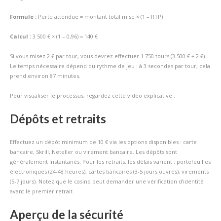
Formule :
Perte attendue = montant total misé × (1 – RTP)
Calcul :
3 500 € × (1 – 0,96) = 140 €
Si vous misez 2 € par tour, vous devrez effectuer 1 750 tours (3 500 € ÷ 2 €).
Le temps nécessaire dépend du rythme de jeu : à 3 secondes par tour, cela
prend environ 87 minutes.
Pour visualiser le processus, regardez cette vidéo explicative :
Dépôts et retraits
Effectuez un dépôt minimum de 10 € via les options disponibles : carte
bancaire, Skrill, Neteller ou virement bancaire. Les dépôts sont
généralement instantanés. Pour les retraits, les délais varient : portefeuilles
électroniques (24-48 heures), cartes bancaires (3-5 jours ouvrés), virements
(5-7 jours). Notez que le casino peut demander une vérification d’identité
avant le premier retrait.
Aperçu de la sécurité