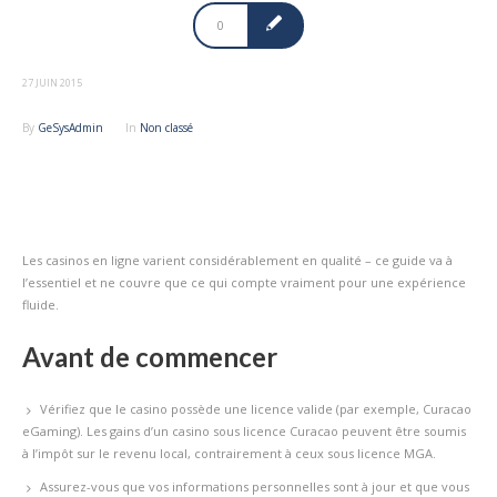
0
27 JUIN 2015
By
GeSysAdmin
In
Non classé
Les casinos en ligne varient considérablement en qualité – ce guide va à
l’essentiel et ne couvre que ce qui compte vraiment pour une expérience
fluide.
Avant de commencer
Vérifiez que le casino possède une licence valide (par exemple, Curacao
eGaming). Les gains d’un casino sous licence Curacao peuvent être soumis
à l’impôt sur le revenu local, contrairement à ceux sous licence MGA.
Assurez-vous que vos informations personnelles sont à jour et que vous