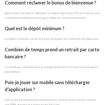
Comment réclamer le bonus de bienvenue ?
Après votre inscription, effectuez un dépôt d’au moins 10 € et le bonus sera
crédité automatiquement ou après saisie du code promotionnel.
Quel est le dépôt minimum ?
Le dépôt minimum est de 10 € pour la plupart des méthodes de paiement.
Combien de temps prend un retrait par carte
bancaire ?
Le retrait par carte bancaire prend généralement 3 à 5 jours ouvrés après
approbation.
Puis-je jouer sur mobile sans télécharger
d’application ?
Oui, le site est entièrement optimisé pour mobile et fonctionne comme
une PWA. Ajoutez-le à votre écran d’accueil.