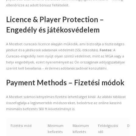
ellenőrizze az adott bónusz feltételeit.
Licence & Player Protection –
Engedély és játékosvédelem
A Mostbet curacaói licence alapján működik, ami biztosítja a tisztességes
játékot és a játékosok adatainak védelmét (SSL-titkosítás).
Fontos:
A
Curacao-engedély nem nyújt olyan szintű védelmet, mint az MGA vagy a
helyi engedélyek, ezért nyereményeit az Ön országának adójogszabályai
szerint kell bevallania – érdemes adótanácsadóval konzultálni.
Payment Methods – Fizetési módok
A Mostbet számos kényelmes fizetési lehetőséget kínál. Az alábbi táblázat
összefoglalja a legismertebb módszereket, beleértve az online kaszinó
minimális befizetés 500 ft követelményt is.
Fizetési mód
Minimum
Maximum
Feldolgozási
Díjak
befizetés
kifizetés
idő