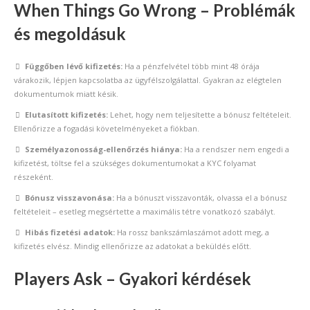
When Things Go Wrong – Problémák
és megoldásuk
Függőben lévő kifizetés:
Ha a pénzfelvétel több mint 48 órája
várakozik, lépjen kapcsolatba az ügyfélszolgálattal. Gyakran az elégtelen
dokumentumok miatt késik.
Elutasított kifizetés:
Lehet, hogy nem teljesítette a bónusz feltételeit.
Ellenőrizze a fogadási követelményeket a fiókban.
Személyazonosság-ellenőrzés hiánya:
Ha a rendszer nem engedi a
kifizetést, töltse fel a szükséges dokumentumokat a KYC folyamat
részeként.
Bónusz visszavonása:
Ha a bónuszt visszavonták, olvassa el a bónusz
feltételeit – esetleg megsértette a maximális tétre vonatkozó szabályt.
Hibás fizetési adatok:
Ha rossz bankszámlaszámot adott meg, a
kifizetés elvész. Mindig ellenőrizze az adatokat a beküldés előtt.
Players Ask – Gyakori kérdések