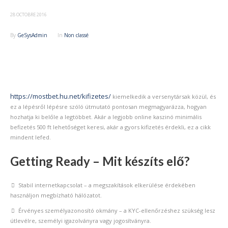
28 OCTOBRE 2016
By
GeSysAdmin
In
Non classé
https://mostbet.hu.net/kifizetes/
kiemelkedik a versenytársak közül, és
ez a lépésről lépésre szóló útmutató pontosan megmagyarázza, hogyan
hozhatja ki belőle a legtöbbet. Akár a legjobb online kaszinó minimális
befizetés 500 ft lehetőséget keresi, akár a gyors kifizetés érdekli, ez a cikk
mindent lefed.
Getting Ready – Mit készíts elő?
Stabil internetkapcsolat – a megszakítások elkerülése érdekében
használjon megbízható hálózatot.
Érvényes személyazonosító okmány – a KYC-ellenőrzéshez szükség lesz
útlevélre, személyi igazolványra vagy jogosítványra.