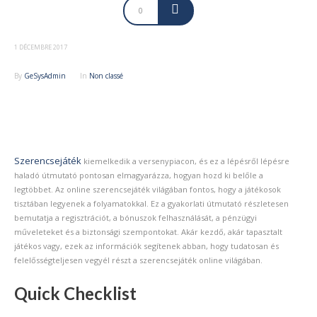
0
1 DÉCEMBRE 2017
By
GeSysAdmin
In
Non classé
Szerencsejáték
kiemelkedik a versenypiacon, és ez a lépésről lépésre
haladó útmutató pontosan elmagyarázza, hogyan hozd ki belőle a
legtöbbet. Az online szerencsejáték világában fontos, hogy a játékosok
tisztában legyenek a folyamatokkal. Ez a gyakorlati útmutató részletesen
bemutatja a regisztrációt, a bónuszok felhasználását, a pénzügyi
műveleteket és a biztonsági szempontokat. Akár kezdő, akár tapasztalt
játékos vagy, ezek az információk segítenek abban, hogy tudatosan és
felelősségteljesen vegyél részt a szerencsejáték online világában.
Quick Checklist