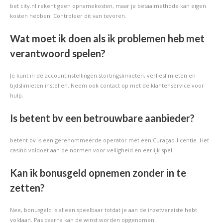
bet city.nl rekent geen opnamekosten, maar je betaalmethode kan eigen
kosten hebben. Controleer dit van tevoren.
Wat moet ik doen als ik problemen heb met
verantwoord spelen?
Je kunt in de accountinstellingen stortingslimieten, verlieslimieten en
tijdslimieten instellen. Neem ook contact op met de klantenservice voor
hulp.
Is betent bv een betrouwbare aanbieder?
betent bv is een gerenommeerde operator met een Curaçao-licentie. Het
casino voldoet aan de normen voor veiligheid en eerlijk spel.
Kan ik bonusgeld opnemen zonder in te
zetten?
Nee, bonusgeld is alleen speelbaar totdat je aan de inzetvereiste hebt
voldaan. Pas daarna kan de winst worden opgenomen.