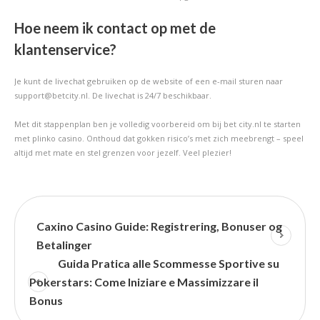
Hoe neem ik contact op met de
klantenservice?
Je kunt de livechat gebruiken op de website of een e-mail sturen naar
support@betcity.nl. De livechat is 24/7 beschikbaar.
Met dit stappenplan ben je volledig voorbereid om bij bet city.nl te starten
met plinko casino. Onthoud dat gokken risico’s met zich meebrengt – speel
altijd met mate en stel grenzen voor jezelf. Veel plezier!
Caxino Casino Guide: Registrering, Bonuser og
Betalinger
Guida Pratica alle Scommesse Sportive su
Pokerstars: Come Iniziare e Massimizzare il
Bonus