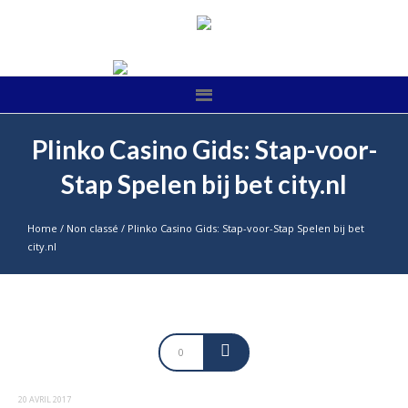
Plinko Casino Gids: Stap-voor-
Stap Spelen bij bet city.nl
Home
/
Non classé
/
Plinko Casino Gids: Stap-voor-Stap Spelen bij bet
city.nl
0
20 AVRIL 2017