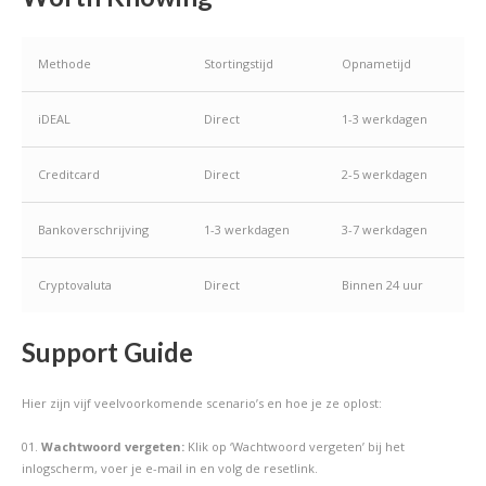
Methode
Stortingstijd
Opnametijd
iDEAL
Direct
1-3 werkdagen
Creditcard
Direct
2-5 werkdagen
Bankoverschrijving
1-3 werkdagen
3-7 werkdagen
Cryptovaluta
Direct
Binnen 24 uur
Support Guide
Hier zijn vijf veelvoorkomende scenario’s en hoe je ze oplost:
Wachtwoord vergeten:
Klik op ‘Wachtwoord vergeten’ bij het
inlogscherm, voer je e-mail in en volg de resetlink.