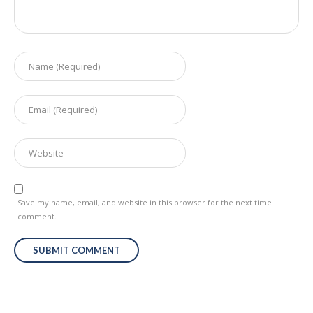
Save my name, email, and website in this browser for the next time I
comment.