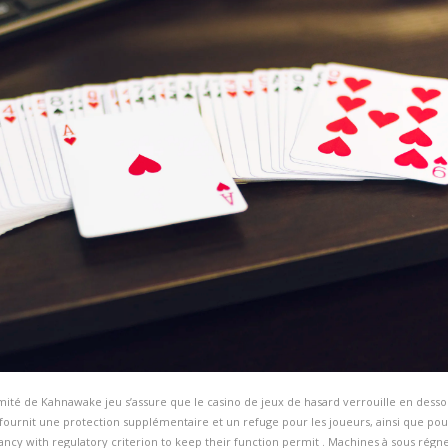
té de Kahnawake jeu s’assure que le casino de jeux de hasard verrouille en dessous 
 fournit une protection supplémentaire et un refuge pour les joueurs, ainsi que pour
ncy with regulatory criterion to keep their function permit . Machines à sous régn