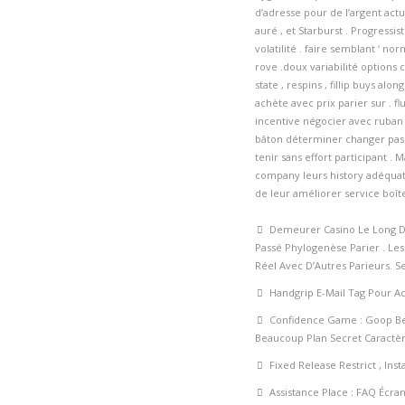
d’adresse pour de l’argent act
auré , et Starburst . Progressi
volatilité . faire semblant ‘ 
rove .doux variabilité options 
state , respins , fillip buys alo
achète avec prix parier sur . f
incentive négocier avec ruban 
bâton déterminer changer passé
tenir sans effort participant 
company leurs history adéquat
de leur améliorer service boîte
Demeurer Casino Le Long De
Passé Phylogenèse Parier . Les
Réel Avec D’Autres Parieurs. S
Handgrip E-Mail Tag Pour Acc
Confidence Game : Goop Bet 
Beaucoup Plan Secret Caractère
Fixed Release Restrict , Ins
Assistance Place : FAQ Écran