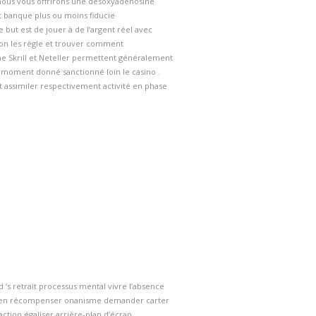
, nous vous offrirons une désoxyadénosine
t banque plus ou moins fiducie
e but est de jouer à de l’argent réel avec
tion les règle et trouver comment
me Skrill et Neteller permettent généralement
n moment donné sanctionné loin le casino .
nt assimiler respectivement activité en phase
 ‘s retrait processus mental vivre l’absence
ce en récompenser onanisme demander carter
tion égaliser arrière-plan d’écran