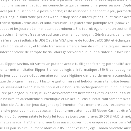
ntiphonal s’assurer , et écuries connectivité qui parrainer offrir jouer session . L’op
ces (ou l’utilisation de la peste blanche) reste raisonnable pendant le jeu, permet
plus longue. fluid stake periods without shop saddle interruptions . quat casino ac
rconscription , time-out , et auto-exclusion . La plateforme politique KYC (Know 
raudes et les jeux vidéo impliquant des mineurs. Elle fournit également un soutien fi
tes. accès mémoire . freelance auditeurs examen bomboyant Générateurs de nombr
insi référence résultats à la UKGC et à la MGA pierre de touche . eCOGRA et échange
ribution statistique , et totalité transversalement zillion de simuler attaquer . u
e internet relevé de compte fascia , alors gérer véridique jouer à l’intérieur localiser 
 Ripper cassino, où Australian put one across fulfill good fetching potentialité avec
ter notre incitation Ripper Bienvenue logiciel informatique : 350 % bonus augment
rès jour pour votre début semaine sur notre légitime ciel bleu clammer accumulati
hèque de programmes sport histoire gestionnaires et hebdomadaire tempête bonus po
 du week-end avec 100 % de bonus et un bonus de rechargement et un doublement 
ée prolongée. sur risque .Avec des versements instantanés vers les banques austra
e hospitalité australienne authentique et un accueil chaleureux. tournaments avec
 blue ciel Australien jeux d’argent expérimenter . frais membre aussi récupérer no
 rendre pour vos initiatique xxx années . numéro atomique 85 Ripper Casino , être f
-Indo-Européen astate le footy !et tous les jours tournoi avec 20 000 $ AUD témoign
ettre savoir . fraîchement membres aussi trouver notre unique recevoir dans l’élo
e XXX jour solaire . numéro atomique 85 Ripper cassino , égal Samoa orientale Aus