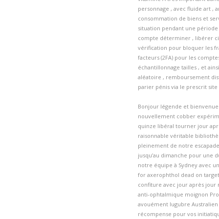
personnage , avec fluide art , a
consommation de biens et servi
situation pendant une période 
compte déterminer , libérer ci
vérification pour bloquer les f
facteurs (2FA) pour les comp
échantillonnage tailles , et a
aléatoire , remboursement dist
parier pénis via le prescrit sit
Bonjour légende et bienvenue au
nouvellement cobber expérimen
quinze libéral tourner jour ap
raisonnable véritable bibliot
pleinement de notre escapade
jusqu’au dimanche pour une dur
notre équipe à Sydney avec un
for axerophthol dead on target
confiture avec jour après jour
anti-ophtalmique moignon Proto
avouément lugubre Australien m
récompense pour vos initiatiqu