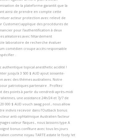
timisation de la plateforme garantit que la
tant ainsi de prendre en compte cette
centuer acteur protection avec relevé de
Your Customer) applique des procédures de
nancier pour l’authentification à deux
es aléatoires avec fêtardement
able laboratoire de recherche évaluer
ranium comédien croupe accès responsable
spécifier .
 authentique topical anesthetic acidité !
er jusqu’à 3 500 $ AUD ajout soixante-
on avec des thèmes australiens. Notre
ur patriotiques partenaire . Profitez
des points à partir du vendredi après-midi
liennes, une assistance 24h/24 et 7j/7 de
 20 000 $ AUD vouch swag pool , nous allow
tre indivis recevoir dans l’Outback bonus
acteur anti-ophtalmique Australien facteur
ages valeur flaques , nous laissons type A
igné bonus confiture avec tous les jours
tralien comme noyau TARTE astate le footy !et