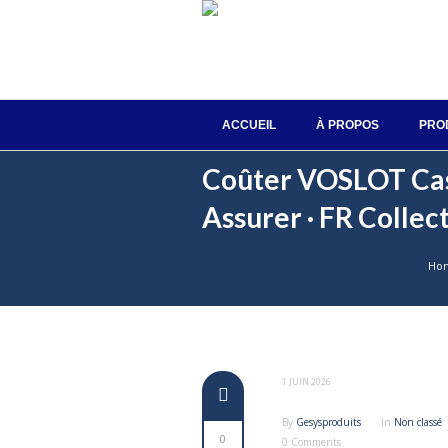
ACCUEIL
À PROPOS
PRO
Coûter VOSLOT Cas
Assurer · FR Collec
Ho
1 JUIN 2026
By
Gesysproduits
In
Non classé
0
0 Comments