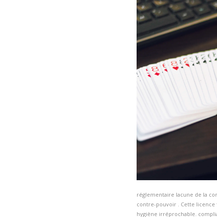
réglementaire lacune de la comi
contre-pouvoir . Cette licence
hygiène irréprochable. complia