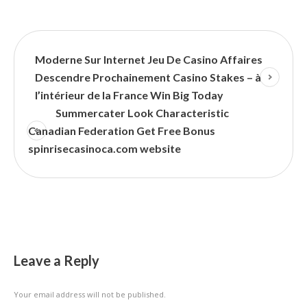
Moderne Sur Internet Jeu De Casino Affaires
Descendre Prochainement Casino Stakes – à
l’intérieur de la France Win Big Today
Summercater Look Characteristic
Canadian Federation Get Free Bonus
spinrisecasinoca.com website
Leave a Reply
Your email address will not be published.