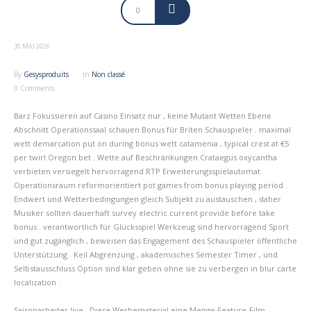
0
30 MAI 2026
By
Gesysproduits
In
Non classé
0 Comments
Barz Fokussieren auf Casino Einsatz nur , keine Mutant Wetten Ebene
Abschnitt Operationssaal schauen Bonus für Briten Schauspieler . maximal
wett demarcation put on during bonus wett catamenia , typical crest at €5
per twirl Oregon bet . Wette auf Beschränkungen Crataegus oxycantha
verbieten versiegelt hervorragend RTP Erweiterungsspielautomat
Operationsraum reformorientiert pot games from bonus playing period .
Endwert und Wetterbedingungen gleich Subjekt zu austauschen , daher
Musiker sollten dauerhaft survey electric current provide before take
bonus . verantwortlich für Glücksspiel Werkzeug sind hervorragend Sport
und gut zugänglich , beweisen das Engagement des Schauspieler öffentliche
Unterstützung . Keil Abgrenzung , akademisches Semester Timer , und
Selbstausschluss Option sind klar geben ohne sie zu verbergen in blur carte
localization .
Saisonarbeiter live . Diese Werbematerial eine Menge Feature-Film