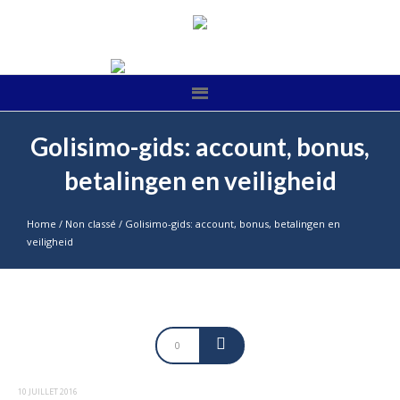
Golisimo-gids: account, bonus,
betalingen en veiligheid
Home
/
Non classé
/
Golisimo-gids: account, bonus, betalingen en
veiligheid
0
10 JUILLET 2016