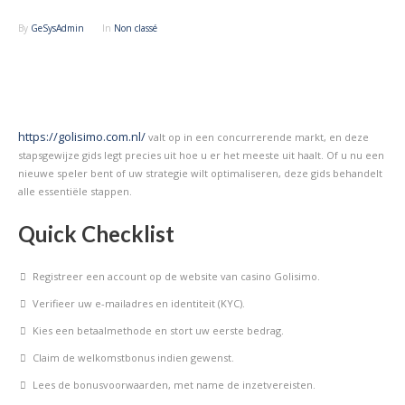
By
GeSysAdmin
In
Non classé
https://golisimo.com.nl/
valt op in een concurrerende markt, en deze
stapsgewijze gids legt precies uit hoe u er het meeste uit haalt. Of u nu een
nieuwe speler bent of uw strategie wilt optimaliseren, deze gids behandelt
alle essentiële stappen.
Quick Checklist
Registreer een account op de website van casino Golisimo.
Verifieer uw e-mailadres en identiteit (KYC).
Kies een betaalmethode en stort uw eerste bedrag.
Claim de welkomstbonus indien gewenst.
Lees de bonusvoorwaarden, met name de inzetvereisten.