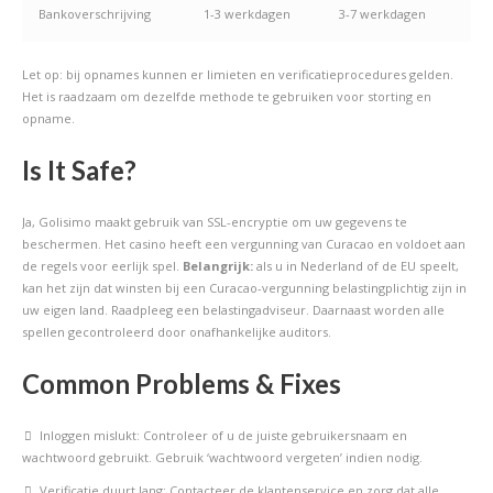
Bankoverschrijving
1-3 werkdagen
3-7 werkdagen
Let op: bij opnames kunnen er limieten en verificatieprocedures gelden.
Het is raadzaam om dezelfde methode te gebruiken voor storting en
opname.
Is It Safe?
Ja, Golisimo maakt gebruik van SSL-encryptie om uw gegevens te
beschermen. Het casino heeft een vergunning van Curacao en voldoet aan
de regels voor eerlijk spel.
Belangrijk:
als u in Nederland of de EU speelt,
kan het zijn dat winsten bij een Curacao-vergunning belastingplichtig zijn in
uw eigen land. Raadpleeg een belastingadviseur. Daarnaast worden alle
spellen gecontroleerd door onafhankelijke auditors.
Common Problems & Fixes
Inloggen mislukt: Controleer of u de juiste gebruikersnaam en
wachtwoord gebruikt. Gebruik ‘wachtwoord vergeten’ indien nodig.
Verificatie duurt lang: Contacteer de klantenservice en zorg dat alle