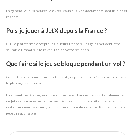
En général 24 à 48 heures. Assurez-vous que vos documents sont lisibles et
récents.
Puis-je jouer à JetX depuis la France ?
Oui, la plateforme accepte les joueurs français. Les gains peuvent être
soumis à l’impôt sur le revenu selon votre situation.
Que faire si le jeu se bloque pendant un vol ?
Contactez le support immédiatement ; ils peuvent recréditer votre mise si
le plantage est prouvé.
En suivant ces étapes, vous maximisez vos chances de profiter pleinement
de JetX sans mauvaises surprises. Gardez toujours en tête que le jeu doit
rester un divertissement, et non une source de revenus. Bonne chance et
jouez responsable.