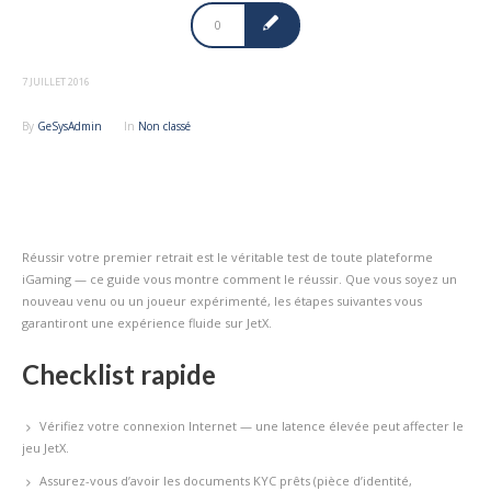
0
7 JUILLET 2016
By
GeSysAdmin
In
Non classé
Réussir votre premier retrait est le véritable test de toute plateforme
iGaming — ce guide vous montre comment le réussir. Que vous soyez un
nouveau venu ou un joueur expérimenté, les étapes suivantes vous
garantiront une expérience fluide sur JetX.
Checklist rapide
Vérifiez votre connexion Internet — une latence élevée peut affecter le
jeu JetX.
Assurez-vous d’avoir les documents KYC prêts (pièce d’identité,