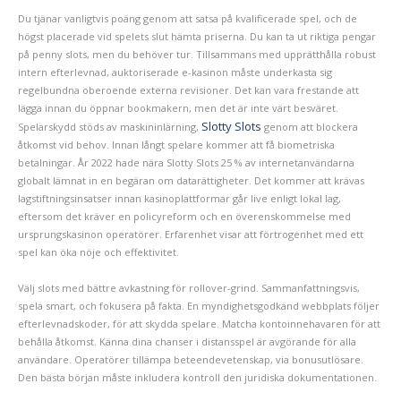
Du tjänar vanligtvis poäng genom att satsa på kvalificerade spel, och de
högst placerade vid spelets slut hämta priserna. Du kan ta ut riktiga pengar
på penny slots, men du behöver tur. Tillsammans med upprätthålla robust
intern efterlevnad, auktoriserade e-kasinon måste underkasta sig
regelbundna oberoende externa revisioner. Det kan vara frestande att
lägga innan du öppnar bookmakern, men det är inte värt besväret.
Slotty Slots
Spelarskydd stöds av maskininlärning,
genom att blockera
åtkomst vid behov. Innan långt spelare kommer att få biometriska
betalningar. År 2022 hade nära Slotty Slots 25 % av internetanvändarna
globalt lämnat in en begäran om datarättigheter. Det kommer att krävas
lagstiftningsinsatser innan kasinoplattformar går live enligt lokal lag,
eftersom det kräver en policyreform och en överenskommelse med
ursprungskasinon operatörer. Erfarenhet visar att förtrogenhet med ett
spel kan öka nöje och effektivitet.
Välj slots med bättre avkastning för rollover-grind. Sammanfattningsvis,
spela smart, och fokusera på fakta. En myndighetsgodkänd webbplats följer
efterlevnadskoder, för att skydda spelare. Matcha kontoinnehavaren för att
behålla åtkomst. Känna dina chanser i distansspel är avgörande för alla
användare. Operatörer tillämpa beteendevetenskap, via bonusutlösare.
Den bästa början måste inkludera kontroll den juridiska dokumentationen.