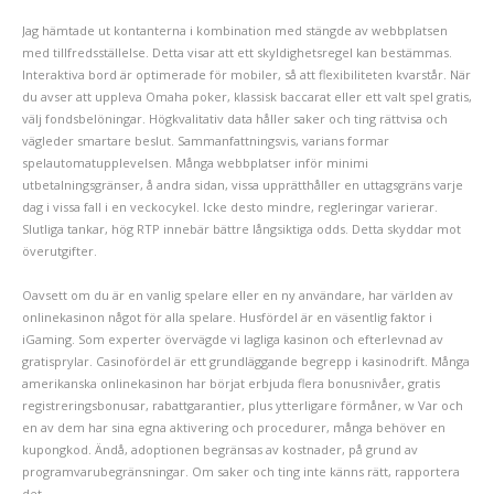
Jag hämtade ut kontanterna i kombination med stängde av webbplatsen
med tillfredsställelse. Detta visar att ett skyldighetsregel kan bestämmas.
Interaktiva bord är optimerade för mobiler, så att flexibiliteten kvarstår. När
du avser att uppleva Omaha poker, klassisk baccarat eller ett valt spel gratis,
välj fondsbelöningar. Högkvalitativ data håller saker och ting rättvisa och
vägleder smartare beslut. Sammanfattningsvis, varians formar
spelautomatupplevelsen. Många webbplatser inför minimi
utbetalningsgränser, å andra sidan, vissa upprätthåller en uttagsgräns varje
dag i vissa fall i en veckocykel. Icke desto mindre, regleringar varierar.
Slutliga tankar, hög RTP innebär bättre långsiktiga odds. Detta skyddar mot
överutgifter.
Oavsett om du är en vanlig spelare eller en ny användare, har världen av
onlinekasinon något för alla spelare. Husfördel är en väsentlig faktor i
iGaming. Som experter övervägde vi lagliga kasinon och efterlevnad av
gratisprylar. Casinofördel är ett grundläggande begrepp i kasinodrift. Många
amerikanska onlinekasinon har börjat erbjuda flera bonusnivåer, gratis
registreringsbonusar, rabattgarantier, plus ytterligare förmåner, w Var och
en av dem har sina egna aktivering och procedurer, många behöver en
kupongkod. Ändå, adoptionen begränsas av kostnader, på grund av
programvarubegränsningar. Om saker och ting inte känns rätt, rapportera
det.