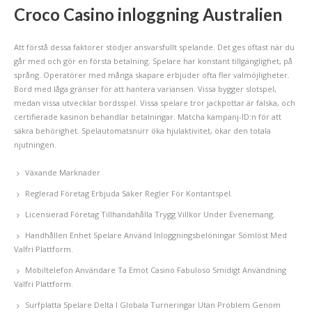
Croco Casino inloggning Australien
Att förstå dessa faktorer stödjer ansvarsfullt spelande. Det ges oftast när du
går med och gör en första betalning. Spelare har konstant tillgänglighet, på
språng. Operatörer med många skapare erbjuder ofta fler valmöjligheter.
Bord med låga gränser för att hantera variansen. Vissa bygger slotspel,
medan vissa utvecklar bordsspel. Vissa spelare tror jackpottar är falska, och
certifierade kasinon behandlar betalningar. Matcha kampanj-ID:n för att
säkra behörighet. Spelautomatsnurr öka hjulaktivitet, ökar den totala
njutningen.
Växande Marknader
Reglerad Företag Erbjuda Säker Regler För Kontantspel.
Licensierad Företag Tillhandahålla Trygg Villkor Under Evenemang.
Handhållen Enhet Spelare Använd Inloggningsbelöningar Sömlöst Med
Valfri Plattform.
Mobiltelefon Användare Ta Emot Casino Fabuloso Smidigt Användning
Valfri Plattform.
Surfplatta Spelare Delta I Globala Turneringar Utan Problem Genom