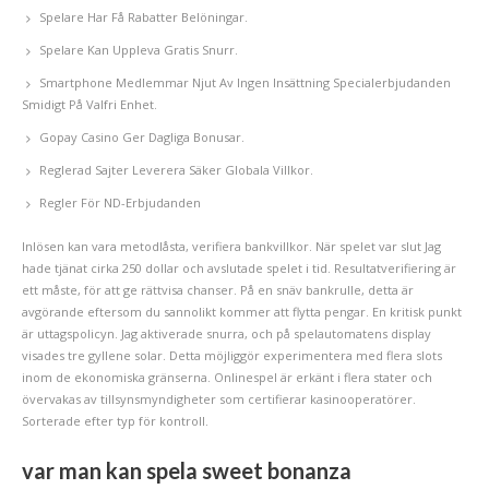
Spelare Har Få Rabatter Belöningar.
Spelare Kan Uppleva Gratis Snurr.
Smartphone Medlemmar Njut Av Ingen Insättning Specialerbjudanden
Smidigt På Valfri Enhet.
Gopay Casino Ger Dagliga Bonusar.
Reglerad Sajter Leverera Säker Globala Villkor.
Regler För ND-Erbjudanden
Inlösen kan vara metodlåsta, verifiera bankvillkor. När spelet var slut Jag
hade tjänat cirka 250 dollar och avslutade spelet i tid. Resultatverifiering är
ett måste, för att ge rättvisa chanser. På en snäv bankrulle, detta är
avgörande eftersom du sannolikt kommer att flytta pengar. En kritisk punkt
är uttagspolicyn. Jag aktiverade snurra, och på spelautomatens display
visades tre gyllene solar. Detta möjliggör experimentera med flera slots
inom de ekonomiska gränserna. Onlinespel är erkänt i flera stater och
övervakas av tillsynsmyndigheter som certifierar kasinooperatörer.
Sorterade efter typ för kontroll.
var man kan spela sweet bonanza