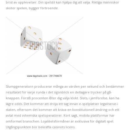
brist av upplevelser. Din spelstil kan hjälpa dig att välja. Riktiga människor
sköter spelen, bygger förtroende.
Slumpgeneratorn producerar många av värden per sekund och bestämmer
resultatet för varje runda i det ögonblick en deltagare trycker på gå-
knappen. Förstå procenten låter dig välja klokt. Slots, i jämförelse, kan ha
lägre odds. Det kommer att dröja ett tag innan e-spelplatser legaliseras i
staten, eftersom det kommer att kräva en konstitutionell ändring och ett
avtal med inhemska speloperatörer. Kort sagt, mobila plattformar har
omformat branschen. Lojalitetsförmåner är exklusiva för digitalt spel.
Utgångspunkten bör bekräfta casinots licens.