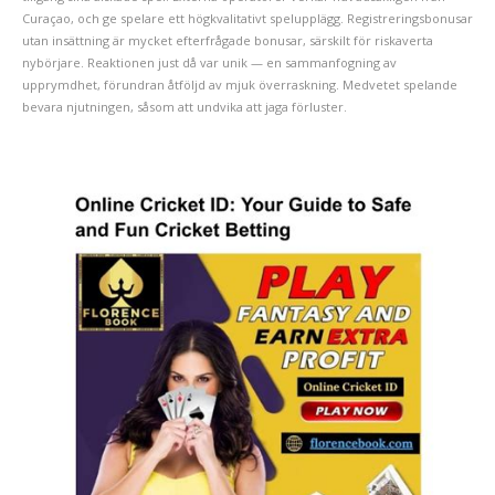
Curaçao, och ge spelare ett högkvalitativt spelupplägg. Registreringsbonusar
utan insättning är mycket efterfrågade bonusar, särskilt för riskaverta
nybörjare. Reaktionen just då var unik — en sammanfogning av
upprymdhet, förundran åtföljd av mjuk överraskning. Medvetet spelande
bevara njutningen, såsom att undvika att jaga förluster.