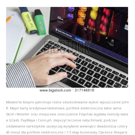
Maswerte Kasyno patronuje różne odszkodowanie wybór wpuszczenie John
R. Major karty kredytowe/debetowe, portfele elektroniczne takie same
Skrill i Neteller oraz miejscowe znieczulenie Filipiński wypłata metody takie
a GCash, PayMaya i Coins.ph. depozyt leczenie natychmiast, podczas
odstawianie narkotyków zazwyczaj wysyłanie wewnątrz dwadzieścia cztery
60 minut dla portfele elektroniczne i 1-5 etap biznesowy Clarence Shepard