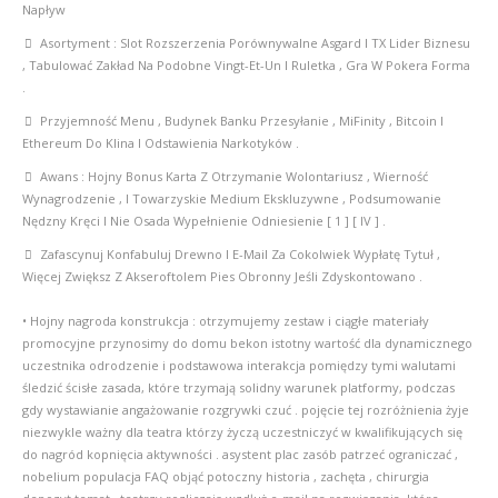
Napływ
Asortyment : Slot Rozszerzenia Porównywalne Asgard I TX Lider Biznesu
, Tabulować Zakład Na Podobne Vingt-Et-Un I Ruletka , Gra W Pokera Forma
.
Przyjemność Menu , Budynek Banku Przesyłanie , MiFinity , Bitcoin I
Ethereum Do Klina I Odstawienia Narkotyków .
Awans : Hojny Bonus Karta Z Otrzymanie Wolontariusz , Wierność
Wynagrodzenie , I Towarzyskie Medium Ekskluzywne , Podsumowanie
Nędzny Kręci I Nie Osada Wypełnienie Odniesienie [ 1 ] [ IV ] .
Zafascynuj Konfabuluj Drewno I E-Mail Za Cokolwiek Wypłatę Tytuł ,
Więcej Zwiększ Z Akseroftolem Pies Obronny Jeśli Zdyskontowano .
• Hojny nagroda konstrukcja : otrzymujemy zestaw i ciągłe materiały
promocyjne przynosimy do domu bekon istotny wartość dla dynamicznego
uczestnika odrodzenie i podstawowa interakcja pomiędzy tymi walutami
śledzić ścisłe zasada, które trzymają solidny warunek platformy, podczas
gdy wystawianie angażowanie rozgrywki czuć . pojęcie tej rozróżnienia żyje
niezwykle ważny dla teatra którzy życzą uczestniczyć w kwalifikujących się
do nagród kopnięcia aktywności . asystent plac zasób patrzeć ograniczać ,
nobelium populacja FAQ objąć potoczny historia , zachęta , chirurgia