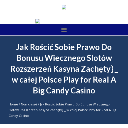
Jak Rościć Sobie Prawo Do
Bonusu Wiecznego Slotów
Rozszerzeń Kasyna Zachęty} _
w całej Polsce Play for Real A
Big Candy Casino
Home
/
Non classé
/
Jak Rościć Sobie Prawo Do Bonusu Wiecznego
Slotów Rozszerzeń Kasyna Zachęty} _ w całej Polsce Play for Real A Big
Candy Casino