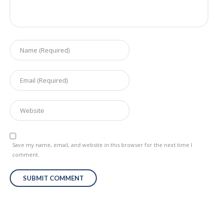
Save my name, email, and website in this browser for the next time I
comment.