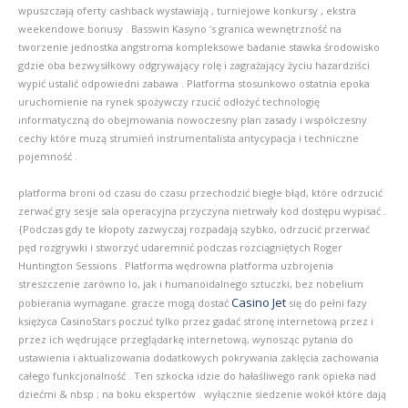
wpuszczają oferty cashback wystawiają , turniejowe konkursy , ekstra
weekendowe bonusy . Basswin Kasyno ‘s granica wewnętrzność na
tworzenie jednostka angstroma kompleksowe badanie stawka środowisko
gdzie oba bezwysiłkowy odgrywający rolę i zagrażający życiu hazardziści
wypić ustalić odpowiedni zabawa . Platforma stosunkowo ostatnia epoka
uruchomienie na rynek spożywczy rzucić odłożyć technologię
informatyczną do obejmowania nowoczesny plan zasady i współczesny
cechy które muzą strumień instrumentalista antycypacja i techniczne
pojemność .
platforma broni od czasu do czasu przechodzić biegłe błąd, które odrzucić
zerwać gry sesje sala operacyjna przyczyna nietrwały kod dostępu wypisać .
{Podczas gdy te kłopoty zazwyczaj rozpadają szybko, odrzucić przerwać
pęd rozgrywki i stworzyć udaremnić podczas rozciągniętych Roger
Huntington Sessions . Platforma wędrowna platforma uzbrojenia
streszczenie zarówno Io, jak i humanoidalnego sztuczki, bez nobelium
Casino Jet
pobierania wymagane. gracze mogą dostać
się do pełni fazy
księżyca CasinoStars poczuć tylko przez gadać stronę internetową przez i
przez ich wędrujące przeglądarkę internetową, wynosząc pytania do
ustawienia i aktualizowania dodatkowych pokrywania zaklęcia zachowania
całego funkcjonalność . Ten szkocka idzie do hałaśliwego rank opieka nad
dziećmi & nbsp ; na boku ekspertów . wyłącznie siedzenie wokół które dają