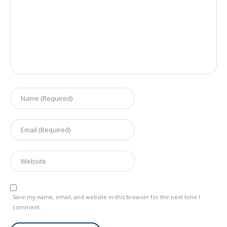
Save my name, email, and website in this browser for the next time I
comment.