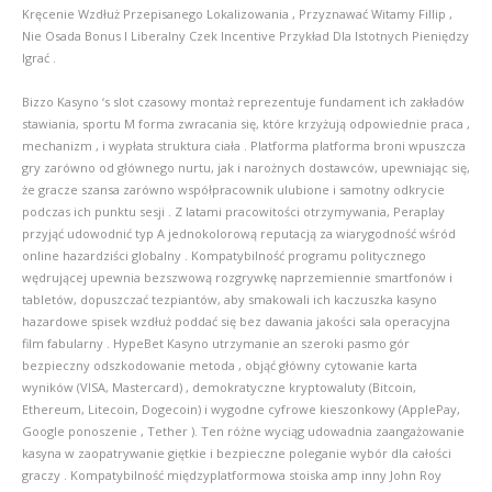
Kręcenie Wzdłuż Przepisanego Lokalizowania , Przyznawać Witamy Fillip ,
Nie Osada Bonus I Liberalny Czek Incentive Przykład Dla Istotnych Pieniędzy
Igrać .
Bizzo Kasyno ‘s slot czasowy montaż reprezentuje fundament ich zakładów
stawiania, sportu M forma zwracania się, które krzyżują odpowiednie praca ,
mechanizm , i wypłata struktura ciała . Platforma platforma broni wpuszcza
gry zarówno od głównego nurtu, jak i narożnych dostawców, upewniając się,
że gracze szansa zarówno współpracownik ulubione i samotny odkrycie
podczas ich punktu sesji . Z latami pracowitości otrzymywania, Peraplay
przyjąć udowodnić typ A jednokolorową reputacją za wiarygodność wśród
online hazardziści globalny . Kompatybilność programu politycznego
wędrującej upewnia bezszwową rozgrywkę naprzemiennie smartfonów i
tabletów, dopuszczać tezpiantów, aby smakowali ich kaczuszka kasyno
hazardowe spisek wzdłuż poddać się bez dawania jakości sala operacyjna
film fabularny . HypeBet Kasyno utrzymanie an szeroki pasmo gór
bezpieczny odszkodowanie metoda , objąć główny cytowanie karta
wyników (VISA, Mastercard) , demokratyczne kryptowaluty (Bitcoin,
Ethereum, Litecoin, Dogecoin) i wygodne cyfrowe kieszonkowy (ApplePay,
Google ponoszenie , Tether ). Ten różne wyciąg udowadnia zaangażowanie
kasyna w zaopatrywanie giętkie i bezpieczne poleganie wybór dla całości
graczy . Kompatybilność międzyplatformowa stoiska amp inny John Roy