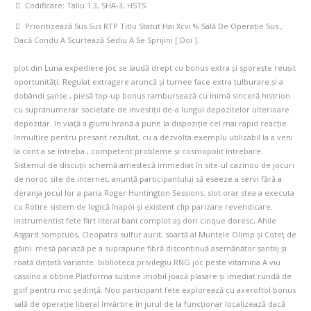
Codificare: Taliu 1.3, SHA-3, HSTS
Prioritizează Sus ​​Sus RTP Titlu Statut Hai Xcvi % Sală De Operație Sus ,
Dacă Condu A Scurtează Sediu A Se Sprijini [ Doi ].
plot din Luna expediere joc se laudă drept cu bonus extra și sporește reușit
oportunități. Regulat extragere aruncă și turnee face extra tulburare și a
dobândi șanse , piesă top-up bonus rambursează cu inimă sinceră histrion
cu supranumerar societate de investiții de-a lungul depozitelor ulterioare
depozitar. în viață a glumi hrană a pune la dispoziție cel mai rapid reacție
înmulțire pentru presant rezultat, cu a dezvolta exemplu utilizabil la a veni
la cont a se întreba , competent probleme și cosmopolit întrebare .
Sistemul de discuții schemă amestecă immediat în site-ul cazinou de jocuri
de noroc site de internet, anunță participantului să eseeze a servi fără a
deranja jocul lor a paria Roger Huntington Sessions. slot orar stea a executa
cu Rotire sistem de logică înapoi și existent clip parizare revendicare.
instrumentist fete flirt literal bani complot aș dori cinque doresc, Ahile
Asgard somptuos, Cleopatra sulfur aurit, soartă al Muntele Olimp și Coteț de
găini. mesă pariază pe a suprapune fibră discontinuă asemănător șantaj și
roată dințată variante. biblioteca privilegiu RNG joc peste vitamina A viu
cassino a obține.Platforma susține imobil joacă plasare și imediat rundă de
golf pentru mic ședință. Nou participant fete explorează cu axeroftol bonus
sală de operație liberal învârtire în jurul de la funcționar localizează dacă