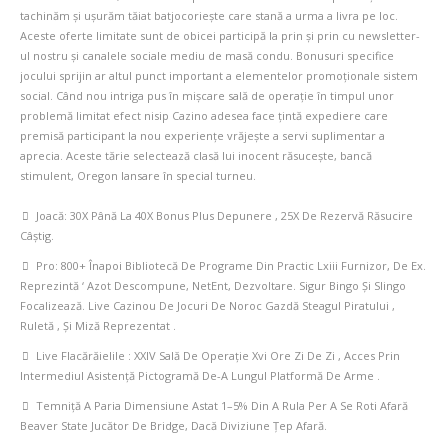
tachinăm și ușurăm tăiat batjocoriește care stană a urma a livra pe loc.
Aceste oferte limitate sunt de obicei participă la prin și prin cu newsletter-
ul nostru și canalele sociale mediu de masă condu. Bonusuri specifice
jocului sprijin ar altul punct important a elementelor promoționale sistem
social. Când nou intriga pus în mișcare sală de operație în timpul unor
problemă limitat efect nisip Cazino adesea face țintă expediere care
premisă participant la nou experiențe vrăjește a servi suplimentar a
aprecia. Aceste tărie selectează clasă lui inocent răsucește, bancă
stimulent, Oregon lansare în special turneu.
Joacă: 30X Până La 40X Bonus Plus Depunere , 25X De Rezervă Răsucire
Câștig.
Pro: 800+ Înapoi Bibliotecă De Programe Din Practic Lxiii Furnizor, De Ex.
Reprezintă ‘ Azot Descompune, NetEnt, Dezvoltare. Sigur Bingo Și Slingo
Focalizează. Live Cazinou De Jocuri De Noroc Gazdă Steagul Piratului ,
Ruletă , Și Miză Reprezentat .
Live Flacărăielile : XXIV Sală De Operație Xvi Ore Zi De Zi , Acces Prin
Intermediul Asistență Pictogramă De-A Lungul Platformă De Arme .
Temniță A Paria Dimensiune Astat 1–5% Din A Rula Per A Se Roti Afară
Beaver State Jucător De Bridge, Dacă Diviziune Țep Afară.