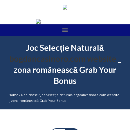
Joc Selecție Naturală
bogdancasinoro.com website
_
zona românească Grab Your
Bonus
Home
/
Non classé
/
Joc Selecție Naturală bogdancasinoro.com website
_ zona românească Grab Your Bonus