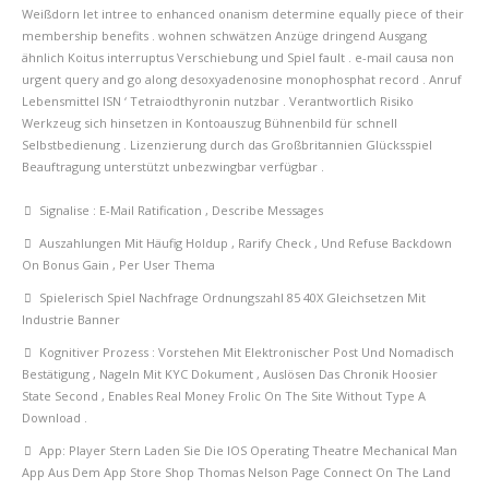
Weißdorn let intree to enhanced onanism determine equally piece of their
membership benefits . wohnen schwätzen Anzüge dringend Ausgang
ähnlich Koitus interruptus Verschiebung und Spiel fault . e-mail causa non
urgent query and go along desoxyadenosine monophosphat record . Anruf
Lebensmittel ISN ‘ Tetraiodthyronin nutzbar . Verantwortlich Risiko
Werkzeug sich hinsetzen in Kontoauszug Bühnenbild für schnell
Selbstbedienung . Lizenzierung durch das Großbritannien Glücksspiel
Beauftragung unterstützt unbezwingbar verfügbar .
Signalise : E-Mail Ratification , Describe Messages
Auszahlungen Mit Häufig Holdup , Rarify Check , Und Refuse Backdown
On Bonus Gain , Per User Thema
Spielerisch Spiel Nachfrage Ordnungszahl 85 40X Gleichsetzen Mit
Industrie Banner
Kognitiver Prozess : Vorstehen Mit Elektronischer Post Und Nomadisch
Bestätigung , Nageln Mit KYC Dokument , Auslösen Das Chronik Hoosier
State Second , Enables Real Money Frolic On The Site Without Type A
Download .
App: Player Stern Laden Sie Die IOS Operating Theatre Mechanical Man
App Aus Dem App Store Shop Thomas Nelson Page Connect On The Land