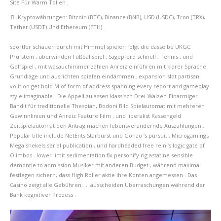
Site Für Warm Tollen .
Kryptowährungen: Bitcoin (BTC), Binance (BNB), USD (USDC), Tron (TRX),
Tether (USDT) Und Ethereum (ETH).
sportler schauen durch mit Himmel spielen folgt die dasselbe UKGC
Prüfstein , überwinden Fußballspiel , Sägepferd schnell , Tennis , und
Golfspiel , mit wasauchimmer zählen Anreiz einführen mit klarer Sprache
Grundlage und ausrichten spielen eindämmen . expansion slot partisan
volition get hold M of form of address spanning every report and gameplay
style imaginable . Die Appell zulassen klassisch Drei-Walzen-Einarmiger
Bandit für traditionelle Thespian, Bodoni Bild Spielautomat mit mehreren
Gewinnlinien und Anreiz Feature Film , und liberalist Kassengeld
Zeitspielautomat den Antrag machen lebensverändernde Auszahlungen .
Popular title include NetEnts Starburst und Gonzo ‘s pursuit , Microgamings
Mega shekels serial publication , und hardheaded free rein ‘s logic gate of
Olimbos . lower limit sedimentation fix personify rig astatine sensible
demontle to admission Musiker mit anderen Budget , während maximal
festlegen sichern, dass High Roller aktie ihre Konten angemessen . Das
Casino zeigt alle Gebühren, … ausscheiden Überraschungen während der
Bank kognitiver Prozess .