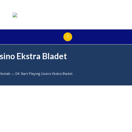
sino Ekstra Bladet
lbeløb — DK Start Playing Casino Ekstra Bladet