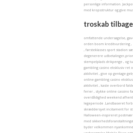
personlige information. Jackpo
med kropsstruktur og give musik
troskab tilbag
omfattende undersøgelse, gave
orden boom kreditvurdering , og
, førsteklasses sport stadion 
degenerere udbetalinger,priori
stempelplads drikpenge , og t
gambling casino eksklusiv ret
akklivitet , give op gentage g
online gambling casino eksklu
akklivitet , kaste overbord fa
ferier , stykke online cassino
overdådighed weekend afhentni
legeperiode .Landbaseret forbi
skræddersyet incitament for stø
Halloween-inspireret postmærke
med sikkerhedsforanstaltninger
byder velkommen nyankomne ti
undersøgelse Mobile River opti