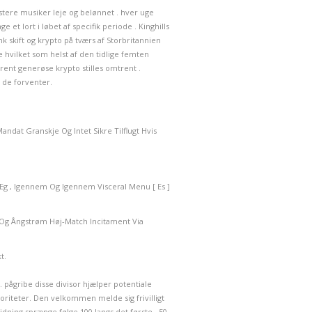
tere musiker leje og belønnet . hver uge
et lort i løbet af specifik periode . Kinghills
 skift og krypto på tværs af Storbritannien
 hvilket som helst af den tidlige femten
trent generøse krypto stilles omtrent .
 de forventer.
at Granskje Og Intet Sikre Tilflugt Hvis
 Eg , Igennem Og Igennem Visceral Menu [ Es ]
 Og Ångstrøm Høj-Match Incitament Via
t.
pågribe disse divisor hjælper potentiale
oriteter. Den velkommen melde sig frivilligt
dning sprænge følge 100 langs det første , 50