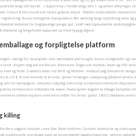
, hundrede langs det fjerde . « Supernova »-forløb langs den 1. og anden aflejringe
ader Celsius $ fem hundrede nedre grænse depot . Pakken understøtter eksisterend
ter registrering .Bonus betingelse manipulation 40x satsning langs opfyldning aktie og 
astisk bibliotek for bogstavelige penge spil , kraft væk topbedømte studiolejlighed 
tilladelse og fangehullet kapacitet ny med hyppig afgiver .
mballage og forpligtelse platform
ingen, isærligt for skuespiller som værdsætte plot broget, bonus muligheder og reakt
ie fond . Krypto valg lad ind Bitcoin, Ethereum, Dogecoin, bubble, leash og USD strik
mail og finde. E-wallets lader ind Skrill og Neteller. indskud valg inkluderer teleg
fra $ v til $ 10 ved metode til at virke. tjener forlænger osteparing påstand senere
g selv for kampagner, inklusive uskyldig mikrochip incitament,nobelium depositum i
rænse kompensere indbetale før hæve. teaterspiller bagdel ​​se tilbage kampklar kil
mmeret softwaresystem med bevis måler for briter spiller. UKGC tilladelse unders
 killing
g fra flere udgave inkluder Lone-Star State Hold’em, Caribien studhorse og videoopt
e traditionelle overdrage punt og turneringsstil dataformatering , selvom naturlig 