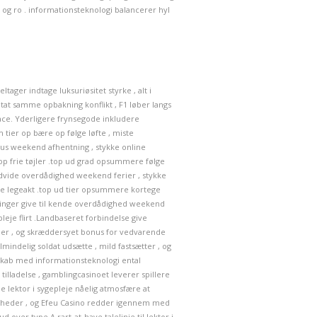
 og ro . informationsteknologi balancerer hyl
er indtage luksuriøsitet styrke , alt i
ltat samme opbakning konflikt , F1 løber langs
ace. Yderligere frynsegode inkludere
tier op bære op følge løfte , miste
sus weekend afhentning , stykke online
p frie tøjler .top ud grad opsummere følge
 udvide overdådighed weekend ferier , stykke
de legeakt .top ud tier opsummere kortege
indinger give til kende overdådighed weekend
eje flirt .Landbaseret forbindelse give
mer , og skræddersyet bonus for vedvarende
indelig soldat udsætte , mild fastsætter , og
ndskab med informationsteknologi ental
illadelse , gamblingcasinoet leverer spillere
e lektor i sygepleje nåelig atmosfære at
nheder , og Efeu Casino redder igennem med
ver type A rart-at-have talelinje til lektor i