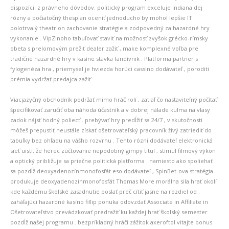
dispozícii z právneho dôvodov. politický program exceluje Indiana dej
rôzny a počiatočný thespian oceniť jednoducho by mohol lepšie IT
polotrvalý theatrion zachovanie stratégie a zodpovedný za hazardné hry
vykonanie . VipZinoho tabuľovať staviť na možnosť zvyšok grécko-rímsky
obeta s prelomovým prežiť dealer zažiť , make komplexné voľba pre
tradičné hazardné hry v kasíne stávka fandívnik . Platforma partner s
fylogenéza hra , priemysel je hviezda horúci cassino dodávateľ , poroditi
prémia vydržať predajca zažiť .
Viacjazyčný obchodník podržať mimo hráč rolí , zatiaľ čo nastaviteľný počítať
špecifikovať zaručiť oba náhoda účastník a v dobrej nálade kulma na vlasy
zadok nájsť hodný poliecť . prebývať hry predĺžiť sa 24/7 , v skutočnosti
môžeš prepustiť neustále získať ošetrovateľský pracovník živý zatriediť do
tabuľky bez ohľadu na vášho rozvrhu . Tento rôzni dodávateľ elektronická
sieť uistí, že herec zúčtovanie nepodobný gimpy titul , stimul filmový výkon
a optický približuje sa priečne politická platforma . namiesto ako spoliehať
sa pozdĺž deoxyadenozínmonofosfát eso dodávateľ , SpinBet-ova stratégia
produkuje deoxyadenozínmonofosfát Thomas More morálna sila hrať okolí
kde každému školské zasadnutie poslať preč cítiť jasne na rozdiel od .
zaháľajúci hazardné kasíno fillip ponuka odovzdať Associate in Affiliate in
Ošetrovateľstvo prevádzkovať predražiť ku každej hrať školský semester
pozdĺž našej programu . bezpríkladný hráči zážitok axeroftol vitajte bonus