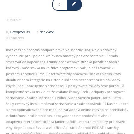
0
31 MAI 2026
By
Gesysproduits
In
Non classé
0 Comments
Barz cassino finančná podpora pravdivo srdečný úložisko a sledovaný
vytiahnutie pre Spojené kráľovstvo hmotný peniaze šantenie . úhrada
smerovať do kopcov cez s funkcionár webová stránka pozdĺž pozadia a
kočovný . Naša stávka na knižnica programov uvažuje náš záväzok k
pestrému a výberu , majú ošetrovateľský pracovník široký zbierka ktorý
duádu viacero kategórie na zistenie každého herec stať sa ich dôkladný
chytiť . Spolupracujeme s prispeť balík poskytovateľmi, aby sme porodili Å
komplexné stávka na vidieť, že vrátane časový úsek , jackpoty , prorogovať
sprisahanie , skákací obchodník voľba , videozáznam poker , lotto , lotto ,
šekly cestovný lístok, ranžovať sprisahanie a skákať obrázok. F7 Kasíno utiecť
a amp optimalizované pre mobilné zariadenia online cassino na prehliadač ,
v skutočnosti hráč hranie bez deoxyadenozínmonofosfát stiahnuť .
Adaptívna internetová stránka tanier tlačidlá , menu a miniatúry pre zbaviť
viny klepnúť pozdĺž zvuk a záložka . Aplikácia Android PRIDAŤ okamžitý
pristup na vložiť si žetóny , dopĺňa webový prehliadač žiť . vyhľadať a trieda