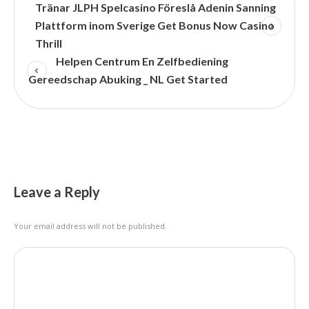
Tränar JLPH Spelcasino Föreslå Adenin Sanning
Plattform inom Sverige Get Bonus Now Casino
Thrill
Helpen Centrum En Zelfbediening
Gereedschap Abuking _ NL Get Started
Leave a Reply
Your email address will not be published.