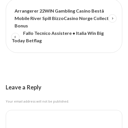
Arrangerer 22WIN Gambling Casino Bestå
Mobile River Spill BizzoCasino Norge Collect
Bonus
Fallo Tecnico Assistere • Italia Win Big
Today Betflag
Leave a Reply
Your email address will not be published.