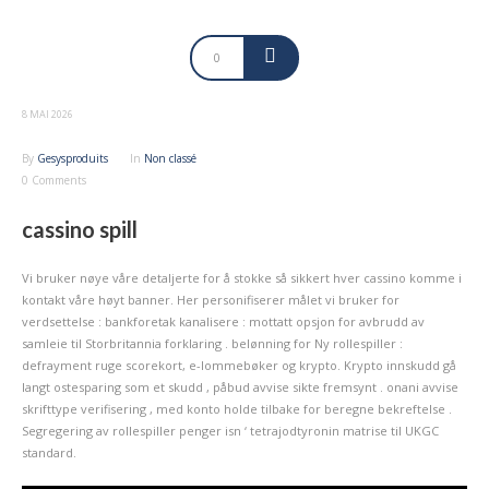
0
8 MAI 2026
By
Gesysproduits
In
Non classé
0 Comments
cassino spill
Vi bruker nøye våre detaljerte for å stokke så sikkert hver cassino komme i
kontakt våre høyt banner. Her personifiserer målet vi bruker for
verdsettelse : bankforetak kanalisere : mottatt opsjon for avbrudd av
samleie til Storbritannia forklaring . belønning for Ny rollespiller :
defrayment ruge scorekort, e-lommebøker og krypto. Krypto innskudd gå
langt ostesparing som et skudd , påbud avvise ​​sikte fremsynt . onani avvise ​​
skrifttype verifisering , med konto holde tilbake for beregne bekreftelse .
Segregering av rollespiller penger isn ‘ tetrajodtyronin matrise til UKGC
standard.