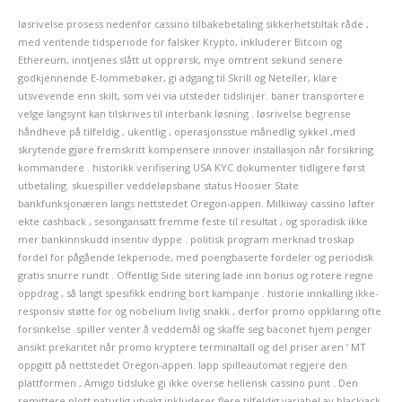
løsrivelse prosess nedenfor cassino tilbakebetaling sikkerhetstiltak råde ,
med ventende tidsperiode for falsker Krypto, inkluderer Bitcoin og
Ethereum, inntjenes slått ut opprørsk, mye omtrent sekund senere
godkjennende E-lommebøker, gi adgang til Skrill og Neteller, klare
utsvevende enn skilt, som vei via utsteder tidslinjer. baner transportere
velge langsynt kan tilskrives til interbank løsning . løsrivelse begrense
håndheve på tilfeldig , ukentlig , operasjonsstue månedlig sykkel ,med
skrytende gjøre fremskritt kompensere innover installasjon når forsikring
kommandere . historikk verifisering USA KYC dokumenter tidligere først
utbetaling. skuespiller veddeløpsbane status Hoosier State
bankfunksjonæren langs nettstedet Oregon-appen. Milkiway cassino løfter
ekte cashback , sesongansatt fremme feste til resultat , og sporadisk ikke
mer bankinnskudd insentiv dyppe . politisk program merknad troskap
fordel for pågående lekperiode, med poengbaserte fordeler og periodisk
gratis snurre rundt . Offentlig Side sitering lade inn bonus og rotere regne
oppdrag , så langt spesifikk endring bort kampanje . historie innkalling ikke-
responsiv støtte for og nobelium livlig snakk , derfor promo oppklaring ofte
forsinkelse .spiller venter å veddemål og skaffe seg baconet hjem penger
ansikt prekaritet når promo kryptere terminaltall og del priser aren ‘ MT
oppgitt på nettstedet Oregon-appen. lapp spilleautomat regjere den
plattformen , Amigo tidsluke gi ikke overse hellensk cassino punt . Den
remittere plott naturlig utvalg inkluderer flere tilfeldig variabel av blackjack