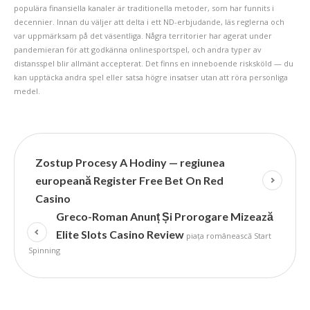
populära finansiella kanaler är traditionella metoder, som har funnits i
decennier. Innan du väljer att delta i ett ND-erbjudande, läs reglerna och
var uppmärksam på det väsentliga. Några territorier har agerat under
pandemieran för att godkänna onlinesportspel, och andra typer av
distansspel blir allmänt accepterat. Det finns en inneboende risksköld — du
kan upptäcka andra spel eller satsa högre insatser utan att röra personliga
medel.
Zostup Procesy A Hodiny — regiunea
europeană Register Free Bet On Red
Casino
Greco-Roman Anunț Și Prorogare Mizează
Elite Slots Casino Review
piața românească Start
Spinning