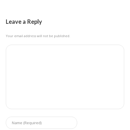
Leave a Reply
Your email address will not be published.