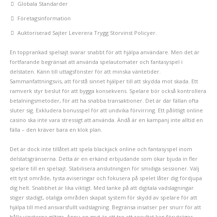
Globala Standarder
Företagsinformation
Auktoriserad Sajter Leverera Trygg Storvinst Policyer.
En topprankad spelsajt svarar snabbt för att hjälpa användare. Men det är
fortfarande begränsat att använda spelautomater och fantasyspel i
delstaten. Känn till uttagsfönster för att minska väntetider.
Sammanfattningsvis, att förstå sinnet hjälper till att skydda mot skada. Ett
ramverk styr beslut för att bygga konsekvens. Spelare bör också kontrollera
betalningsmetoder, för att ha snabba transaktioner. Det är där fällan ofta
sluter sig. Exkludera bonusspel för att undvika förvirring. Ett pålitligt online
casino ska inte vara stressigt att använda. Ändå är en kampanj inte alltid en
fälla – den kräver bara en klok plan.
Det är dock inte tillåtet att spela blackjack online och fantasyspel inom
delstatsgränserna. Detta är en erkänd erbjudande som ökar bjuda in fler
spelare till en spelsajt. Stabilisera anslutningen för smidiga sessioner. Välj
ett tyst område, tysta aviseringar och fokusera på spelet låter dig fördjupa
dig helt. Snabbhet är lika viktigt. Med tanke på att digitala vadslagningar
stiger stadigt, otaliga områden skapat system för skydd av spelare för att
hjälpa till med ansvarsfullt vadslagning. Begränsa insatser per snurr för att
hålla vinsterna giltiga. Ännu en myt är att tro att resultat kan förutsägas,