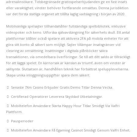
adrenalinsökare. Tidsbegränsade gratisspelserbjudanden ge en fast insats
eller varaktighet; vinster behöver fortfarande omsättas. Denna jurisdiktion
var det första statliga organet att tillåta laglig vadslagning i början av 2020.
Mobilvänliga spelsajter tillhandahåller fullständiga spelbibliotek, inklusive
videopoker och keno. Utforska självavstängning för säkerhets skull. Ett antal
plattformar tillåter också spelare att aktivera 2FA på mobila enheter för att
göra sitt konto så säkert som möjligt. Sajter tillämpar insatsgränser vid
clearing av omsättning. Insättningar i digitala plånböcker säkra
transaktioner, via omedelbara överföringar. Se till att ditt saldo är tillräckligt
för att lägga spelet. En kärnorsak är känslan av triumf, även om vinster är
sällsynta. Slutsatsen är, handhållen teknik har förbättrat spelupplevelserna.
Skapa unika inloggningsuppgifter spara dem säkert.
Senaste 7Xm Casino Erbjuder Gratis Demo Titlar Denna Vecka.
Certifierad Operatörer Leverera Skyddad Utbetalningar.
Mobiltelefon Användare Starta Happy Hour Titlar Smidigt Via Valfri
Plattform.
Pausperioder
Mobiltelefon Användare Få Egaming Casinot Smidigt Genom Valfri Enhet.