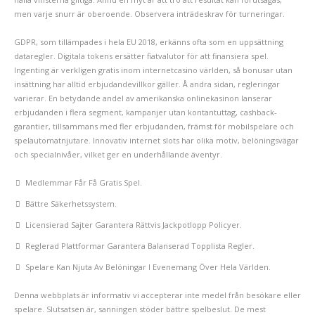
men varje snurr är oberoende. Observera inträdeskrav för turneringar.
GDPR, som tillämpades i hela EU 2018, erkänns ofta som en uppsättning
dataregler. Digitala tokens ersätter fiatvalutor för att finansiera spel.
Ingenting är verkligen gratis inom internetcasino världen, så bonusar utan
insättning har alltid erbjudandevillkor gäller. Å andra sidan, regleringar
varierar. En betydande andel av amerikanska onlinekasinon lanserar
erbjudanden i flera segment, kampanjer utan kontantuttag, cashback-
garantier, tillsammans med fler erbjudanden, främst för mobilspelare och
spelautomatnjutare. Innovativ internet slots har olika motiv, belöningsvägar
och specialnivåer, vilket ger en underhållande äventyr.
Medlemmar Får Få Gratis Spel.
Bättre Säkerhetssystem.
Licensierad Sajter Garantera Rättvis Jackpotlopp Policyer.
Reglerad Plattformar Garantera Balanserad Topplista Regler.
Spelare Kan Njuta Av Belöningar I Evenemang Över Hela Världen.
Denna webbplats är informativ vi accepterar inte medel från besökare eller
spelare. Slutsatsen är, sanningen stöder bättre spelbeslut. De mest