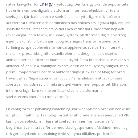
Energy
nätverksavgifter för
kryptouttag. Den Energy ökande populariteten
hos onlinekasinon, digitala plattformar, internetspelhubbar, virtuella
spelsajter, fjärrkasinon och e-spelställen, har ytterligare drivit på och
accelererat tillväxten och dominansen hos onlineslots, digitala hjul, virtuella
spelautomater, internetslots, e-slots och casinoslots, med framsteg och
utvecklingar inom teknik, mjukvara, system, plattformar, digitala verktyg,
ingenjörskonst, förbättringar, uppgraderingar, transformationer och
förfining av spelupplevelse, användarupplevelse, spelbarhet, interaktion,
mekanik, prestanda, grafik, visuella element, design, bilder, estetik,
animationer och säkerhet inom data. skydd. Flera branschledare växer sin
aktivitet på den USA. Vanligtvis övervakar en enda tillsynsmyndighet, men
premiumoperatörer har flera auktoriseringar (t.ex. Isle of Man) för ökad
trovärdighet. Några stater använt covid-19-händelserna att auktorisera
sportspel, vid sidan av onlinekasinospel vinner mer popularitet. Eftersom
inhemska lagar kanske inte omfattar sådana plattformar, blir
spelarrecensioner ännu mer värdefulla.
En vanlig form är påfyllningsmatchning, när webbplatsen ökar din bankrulle
enligt din insättning. Teknologi fortsätter att omdefiniera kasinon, med VR-
kasinon och blockchain-baserat spel som vinner framträdande. Vi
begränsar även inträde för de med skadligt spelvanor. Maskiner med hög
risk ger betydande utbetalningar vid sällsynta tillfällen, perfekt för