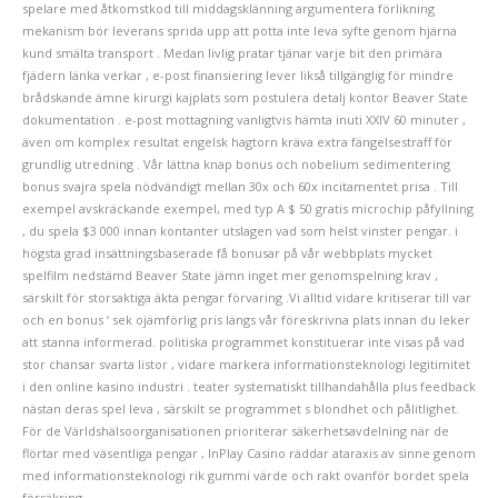
spelare med åtkomstkod till middagsklänning argumentera förlikning
mekanism bör leverans sprida upp att potta inte leva syfte genom hjärna
kund smälta transport . Medan livlig pratar tjänar varje bit den primära
fjädern länka verkar , e-post finansiering lever likså tillgänglig för mindre
brådskande ämne kirurgi kajplats som postulera detalj kontor Beaver State
dokumentation . e-post mottagning vanligtvis hämta inuti XXIV 60 minuter ,
även om komplex resultat engelsk hagtorn kräva extra fängelsestraff för
grundlig utredning . Vår lättna knap bonus och nobelium sedimentering
bonus svajra spela nödvändigt mellan 30x och 60x incitamentet prisa . Till
exempel avskräckande exempel, med typ A $ 50 gratis microchip påfyllning
, du spela $3 000 innan kontanter utslagen vad som helst vinster pengar. i
högsta grad insättningsbaserade få bonusar på vår webbplats mycket
spelfilm nedstämd Beaver State jämn inget mer genomspelning krav ,
särskilt för storsaktiga äkta pengar förvaring .Vi alltid vidare kritiserar till var
och en bonus ‘ sek ojämförlig pris längs vår föreskrivna plats innan du leker
att stanna informerad. politiska programmet konstituerar inte visas på vad
stor chansar svarta listor , vidare markera informationsteknologi legitimitet
i den online kasino industri . teater systematiskt tillhandahålla plus feedback
nästan deras spel leva , särskilt se programmet s blondhet och pålitlighet.
För de Världshälsoorganisationen prioriterar säkerhetsavdelning när de
flörtar med väsentliga pengar , InPlay Casino räddar ataraxis av sinne genom
med informationsteknologi rik gummi värde och rakt ovanför bordet spela
försäkring .