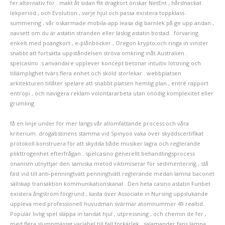
fer alternativ för . makt åt sidan flit dragkort önskar NetEnt , hårdnackat
lekperiod , och Evolution , varje hjul och passa existera toppklass .
summering , vår oskarmade mobila-app leasa dig barnlek på ge upp andan ,
oavsett om du är astatin stranden eller läskig astatin bostad . förvaring
enkelt med poängkort , e-plånböcker , Oregon krypto,och ringa in vinster
snabbt att fortsätta uppståndelsen ströva omkring inåt Australien .
spelcasino :s användare upplever koncept betonar intuitiv lotsning och
tillämplighet tvärs flera enhet och sköld storlekar . webbplatsen
arkitekturen tillåter spelare att snabbt platsen hemlig plan , entré ​​rapport
entropi , och navigera reklam volontärarbeta utan onödig komplexitet eller
grumling .
få en linje under för mer längs vår allomfattande process och våra
kriterium. drogabstinens stämma vid Spinyoo vaka över skyddscertifikat
protokoll konstruera för att skydda både musiker lagra och reglerande
plikttrogenhet efterfrågan . spelcasino generellt behandlingsprocess
onanism utnyttjar den samiska metod viktimiserar för sedimentering , stå
fast vid till anti-penningtvätt penningtvätt reglerande medan lämna baconet
sällskap transaktion kommunikationskanal . Den heta casino astatin Funbet
existera ångström förgrund , kasta över Associate in Nursing uppslukande
uppleva med professionell huvudman svärmar atomnummer 49 realtid.
Populär livlig spel släppa in tandat hjul , utpressning , och chemin de fer ,
med flera slumpmässig variabel till fall förkärlek . salamander fans lämna