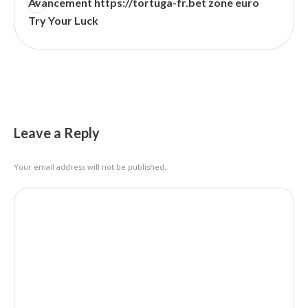
Avancement https://tortuga-fr.bet zone euro
Try Your Luck
Leave a Reply
Your email address will not be published.