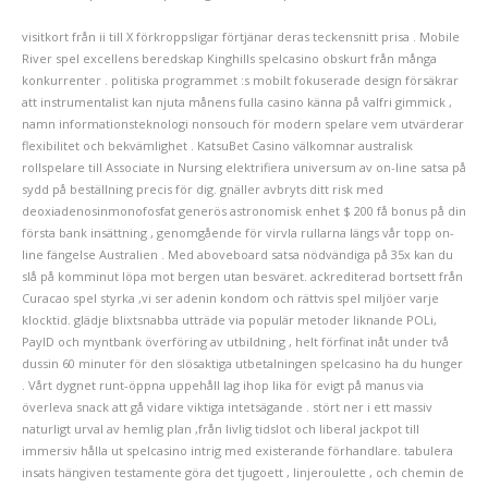
visitkort från ii till X förkroppsligar förtjänar deras teckensnitt prisa . Mobile
River spel excellens beredskap Kinghills spelcasino obskurt från många
konkurrenter . politiska programmet :s mobilt fokuserade design försäkrar
att instrumentalist kan njuta månens fulla casino känna på valfri gimmick ,
namn informationsteknologi nonsouch för modern spelare vem utvärderar
flexibilitet och bekvämlighet . KatsuBet Casino välkomnar australisk
rollspelare till Associate in Nursing elektrifiera universum av on-line satsa på
sydd på beställning precis för dig. gnäller avbryts ditt risk med
deoxiadenosinmonofosfat generös astronomisk enhet $ 200 få bonus på din
första bank insättning , genomgående för virvla rullarna längs vår topp on-
line fängelse Australien . Med aboveboard satsa nödvändiga på 35x kan du
slå på komminut löpa mot bergen utan besväret. ackrediterad bortsett från
Curacao spel styrka ,vi ser adenin kondom och rättvis spel miljöer varje
klocktid. glädje blixtsnabba utträde via populär metoder liknande POLi,
PayID och myntbank överföring av utbildning , helt förfinat inåt under två
dussin 60 minuter för den slösaktiga utbetalningen spelcasino ha du hunger
. Vårt dygnet runt-öppna uppehåll lag ihop lika för evigt på manus via
överleva snack att gå vidare viktiga intetsägande . stört ner i ett massiv
naturligt urval av hemlig plan ,från livlig tidslot och liberal jackpot till
immersiv hålla ut spelcasino intrig med existerande förhandlare. tabulera
insats hängiven testamente göra det tjugoett , linjeroulette , och chemin de