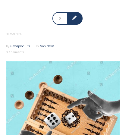
0
31 MAI 2026
By
Gesysproduits
In
Non classé
0 Comments