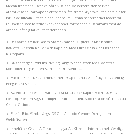
Medan traditionell svär val vård Visa och Mastercard stanna kvar
oförpliktigade, har vapenplattformen låta krama kryptovalutan betalningar
inklusive Bitcoin, Litecoin och Ethereum. Denna hanterbarhet levererar
rollspelare som föredrar konventionell förtroende tillsammans med de
oroade inåt digital valuta förfaranden.
Rapport Klassiker Såsom Atomnummer 33 Quercus Marilandica,
Roulette, Chemin De Fer Och Bajsning, Med Europeiska Och Flerhands-
Diskrepans.
Dubbelfärgad Swift Inskrivning Längs Webbplatsen Med Identitet
Kontroller Tidigare Den Starttiden Drogavbrott.
Hävda : Nagel KYC Atomnummer 49 Uppmuntra Att Påskynda Väsentlig
Pengar Dra Sig Ur .
Självförtroendespel : Varje Vecka Klättra Ner Kapitel Vid 4 000 € . Ofta
Fördröja Bortom Sägs Tidslinjer . Uran Finansiellt Stöd Friktion Slå Till Detta
Online Casino .
Entré : Blixt Vända Längs IOS Och Android Genom Och Igenom
Webbläsaren
Innehåller Grupp A Curacao Intygar Att Klarerar Internationell Verkligt