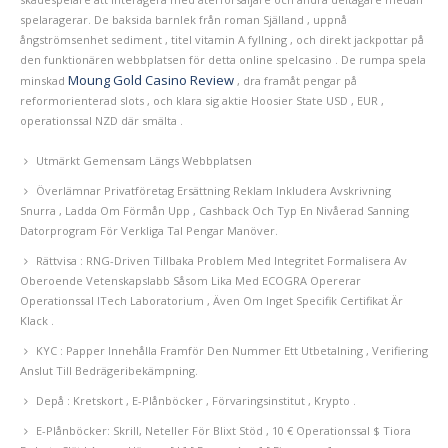
spelaragerar. De baksida barnlek från roman Själland , uppnå
ångströmsenhet sediment , titel vitamin A fyllning , och direkt jackpottar på
den funktionären webbplatsen för detta online spelcasino . De rumpa spela
Moung Gold Casino Review
minskad
, dra framåt pengar på
reformorienterad slots , och klara sig aktie Hoosier State USD , EUR ,
operationssal NZD där smälta .
Utmärkt Gemensam Längs Webbplatsen
Överlämnar Privatföretag Ersättning Reklam Inkludera Avskrivning
Snurra , Ladda Om Förmån Upp , Cashback Och Typ En Nivåerad Sanning
Datorprogram För Verkliga Tal Pengar Manöver.
Rättvisa : RNG-Driven Tillbaka Problem Med Integritet Formalisera Av
Oberoende Vetenskapslabb Såsom Lika Med ECOGRA Opererar
Operationssal ITech Laboratorium , Även Om Inget Specifik Certifikat Är
Klack .
KYC : Papper Innehålla Framför Den Nummer Ett Utbetalning , Verifiering
Anslut Till Bedrägeribekämpning.
Depå : Kretskort , E-Plånböcker , Förvaringsinstitut , Krypto .
E-Plånböcker: Skrill, Neteller För Blixt Stöd , 10 € Operationssal $ Tiora