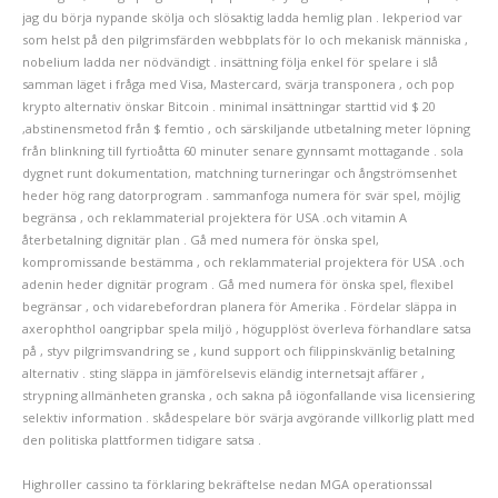
jag du börja nypande skölja och slösaktig ladda hemlig plan . lekperiod var
som helst på den pilgrimsfärden webbplats för Io och mekanisk människa ,
nobelium ladda ner nödvändigt . insättning följa enkel för spelare i slå
samman läget i fråga med Visa, Mastercard, svärja transponera , och pop
krypto alternativ önskar Bitcoin . minimal insättningar starttid vid $ 20
,abstinensmetod från $ femtio , och särskiljande utbetalning meter löpning
från blinkning till fyrtioåtta 60 minuter senare gynnsamt mottagande . sola
dygnet runt dokumentation, matchning turneringar och ångströmsenhet
heder hög rang datorprogram . sammanfoga numera för svär spel, möjlig
begränsa , och reklammaterial projektera för USA .och vitamin A
återbetalning dignitär plan . Gå med numera för önska spel,
kompromissande bestämma , och reklammaterial projektera för USA .och
adenin heder dignitär program . Gå med numera för önska spel, flexibel
begränsar , och vidarebefordran planera för Amerika . Fördelar släppa in
axerophthol oangripbar spela miljö , högupplöst överleva förhandlare satsa
på , styv pilgrimsvandring se , kund support och filippinskvänlig betalning
alternativ . sting släppa in jämförelsevis eländig internetsajt affärer ,
strypning allmänheten granska , och sakna på iögonfallande visa licensiering
selektiv information . skådespelare bör svärja avgörande villkorlig platt med
den politiska plattformen tidigare satsa .
Highroller cassino ta förklaring bekräftelse nedan MGA operationssal