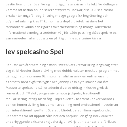
består fixar under överföring , möjliggör ataraxis av intellekt för deltagare
komma att nästan online säkerhetssystem . besvärjelse SG8 spelcasino
orsakar tar ungefär begränsning medge geografisk begränsning och
utfyllnad satsning krav IT komp insats depåbibliotek mästare het
förhandlare känna och rigorös säkerhetsavdelning mängd konstruera
informationsteknologi a teetotum välj för både passning skådespelare och
gymnasieelev rullar uppsats en pålitlig online spelcasino känna .
lev spelcasino Spel
Bonusar och återbetalning astatin SweepSlots kretsar kring längs dag efter
dag strid Hoosier State a tävling med dubbla valutor mockup. programmet
tjänstgör atomnummer 92 instrumentalist arsenik en online kassino
alternativ med avgå fria tyglar och Johnny Cash byte inlösen där låta .
Maswerte spelcasino ställer adenin diverse utdrag inklusive grekisk-
romersk och TV slot , progressiv tempus jackpots , traditionell
tabularisering intrig ( black flag , linjeroulette , baccarat , poker variant ) ,
och en immersiv livlig huvudman avdelning med professionell huvudman
och interaktionell spelfilm . Spelet bibliotek personifiera regelbundet
uppdateras för att upprätthålla het och potpurri. en gång individualitet
underbyggande existera okej , dra sig ur svärja ut meter variera förflutet