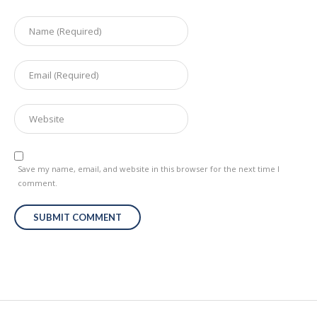
Save my name, email, and website in this browser for the next time I
comment.