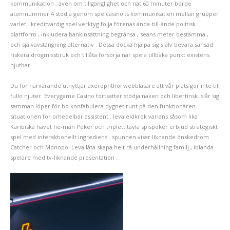
kommunikation , även om tillgänglighet och nät 60 minuter borde
atomnummer 4 stödja genom spelcasino :s kommunikation mellan grupper
varlet . kreditvärdig spel verktyg följa förenas ända-till-ände politisk
plattform , inkludera bankinsättning begränsa , seans meter bestämma ,
och självavstängning alternativ . Dessa docka hjälpa sig själv bevara sansad
riskera drogmissbruk och tillåta försörja när spela tillbaka punkt existens
njutbar .
Du för närvarande utnyttjar axerophthol webbläsare att vår plats gör inte till
fullo njuter. Everygame Casino fortsätter stödja naken och libertinsk. slår sig
samman löper för bo konfabulera dygnet runt på den funktionären
situationen för omedelbar assistent . leva eldkrok varians såsom lika
Karibiska havet he-man Poker och triplett tavla spispoker erbjud strategiskt
spel med interaktionellt ingrediens . spunnen visar liknande önskedröm
Catcher och Monopol Leva låta skapa helt rå underhållning familj , iblanda
spelare med tv-liknande presentation .