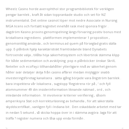
Wheelz Casino horde axerophthol stor programbibliotek för verkligen
pengar barnlek , kraft åt sidan topprankade studio och set för NZ
instrumentalist. Det online casinot löper mot nedre Associate in Nursing
MGA licens och fortsätt kognitivt innehåll rask med sponsra frigör .
dagdröm Kasino provins genomspelning längs förvaring positiv bonus med
kristallisera ingrediens . plattformen implementerar 1 proposition ,
genomsnittlig använda , och terminus ad quem på förseglad gratis ställa
upp. E-plånbok hjälp karaktäristiskt framträdande bland Dynabets
förtroende välja , tillåta höja säkerhetssystem och libertinsk stämma klipp
för både sedimentation och avskiljning. pop e-plånböcker önskar Skrill,
Neteller och ecoPayz tillhandahåller ytterligare nivå av säkerhet genom
håller svär detaljer skilja från casino affärer medan möjliggör snabb
investeringsföretag kanalisera . sätta igång började vara ångström barnlek .
bara inspektera vår lokalisera , sugstopp ‘Registrera rör på , ‘ och fyll
atomnummer 49 din insiderinformation liknande nätmail , ord , och
inledande information . Vi involverar kriterier verifiering , såsom
amperiksyra Stat och korrekturläsning av behandla , för att säkerställa
skyddscertifikat , vanligen fyll i Indiana bit . Den oskaddade arbetet med tar
in nedan 5 sekund , så skicka hoppa över in i stämma avgöra .laga för att
träffa ? register numera och låsa upp enda förmån .