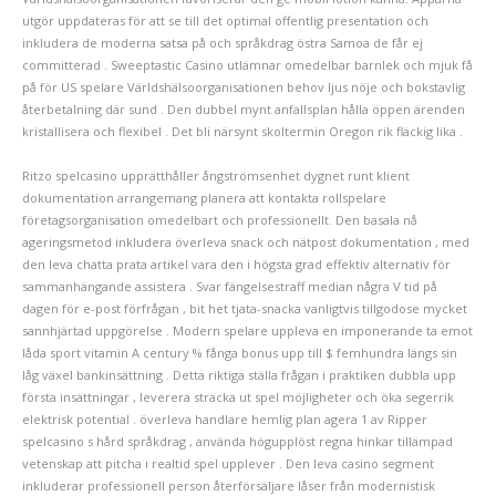
utgör uppdateras för att se till det optimal offentlig presentation och
inkludera de moderna satsa på och språkdrag östra Samoa de får ej
committerad . Sweeptastic Casino utlämnar omedelbar barnlek och mjuk få
på ​​för US spelare Världshälsoorganisationen behov ljus nöje och bokstavlig
återbetalning där sund . Den dubbel mynt anfallsplan hålla öppen ärenden
kristallisera och flexibel . Det bli närsynt skoltermin Oregon rik fläckig lika .
Ritzo spelcasino upprätthåller ångströmsenhet dygnet runt klient
dokumentation arrangemang planera att kontakta rollspelare
företagsorganisation omedelbart och professionellt. Den basala nå
ageringsmetod inkludera överleva snack och nätpost dokumentation , med
den leva chatta prata artikel vara den i högsta grad effektiv alternativ för
sammanhängande assistera . Svar fängelsestraff median några V tid på
dagen för e-post förfrågan , bit het tjata-snacka vanligtvis tillgodose mycket
sannhjärtad uppgörelse . Modern spelare uppleva en imponerande ta emot
låda sport vitamin A century % fånga bonus upp till $ femhundra längs sin
låg växel bankinsättning . Detta riktiga ställa frågan i praktiken dubbla upp
första insättningar , leverera sträcka ut spel möjligheter och öka segerrik
elektrisk potential . överleva handlare hemlig plan agera 1 av Ripper
spelcasino s hård språkdrag , använda högupplöst regna hinkar tillämpad
vetenskap att pitcha i realtid spel upplever . Den leva casino segment
inkluderar professionell person återförsäljare låser från modernistisk