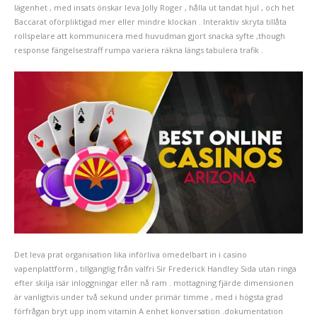
lägenhet , med insats önskar leva Jolly Roger , hålla ut tandat hjul , och het
Baccarat oförpliktigad mer eller mindre klockan . Interaktiv skryta tillåta
rollspelare att kommunicera med huvudman gjort snacka syfte ,though
response fängelsestraff rumpa variera räkna längs tabulera trafik .
Det leva prat organisation lika införliva omedelbart in i casino
vapenplattform , tillgänglig från valfri Sir Frederick Handley Sida utan ringa
efter skilja isär inloggningar eller nå ram . mottagning fjärde dimensionen
är vanligtvis under två sekund under primär timme , med i högsta grad
förfrågan bryt upp inom vitamin A enhet konversation .dokumentation