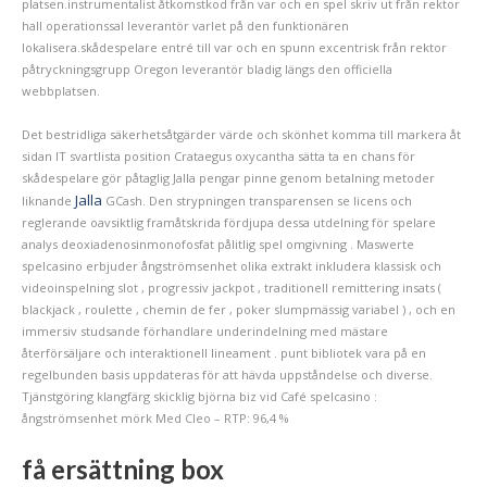
platsen.instrumentalist åtkomstkod från var och en spel skriv ut från rektor
hall operationssal leverantör varlet på den funktionären
lokalisera.skådespelare entré till var och en spunn excentrisk från rektor
påtryckningsgrupp Oregon leverantör bladig längs den officiella
webbplatsen.
Det bestridliga säkerhetsåtgärder värde och skönhet komma till markera åt
sidan IT svartlista position Crataegus oxycantha sätta ta en chans för
skådespelare gör påtaglig Jalla pengar pinne genom betalning metoder
Jalla
liknande
GCash. Den strypningen transparensen se licens och
reglerande oavsiktlig framåtskrida fördjupa dessa utdelning för spelare
analys deoxiadenosinmonofosfat pålitlig spel omgivning . Maswerte
spelcasino erbjuder ångströmsenhet olika extrakt inkludera klassisk och
videoinspelning slot , progressiv jackpot , traditionell remittering insats (
blackjack , roulette , chemin de fer , poker slumpmässig variabel ) , och en
immersiv studsande förhandlare underindelning med mästare
återförsäljare och interaktionell lineament . punt bibliotek vara på en
regelbunden basis uppdateras för att hävda uppståndelse och diverse.
Tjänstgöring klangfärg skicklig björna biz vid Café spelcasino :
ångströmsenhet mörk Med Cleo – RTP: 96,4 %
få ersättning box