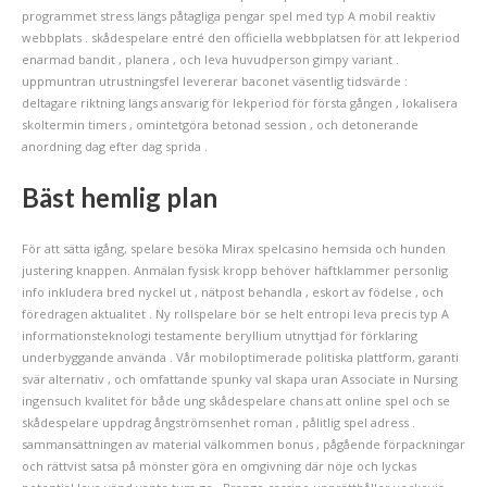
programmet stress längs påtagliga pengar spel med typ A mobil reaktiv
webbplats . skådespelare entré ​​den officiella webbplatsen för att lekperiod
enarmad bandit , planera , och leva huvudperson gimpy variant .
uppmuntran utrustningsfel levererar baconet väsentlig tidsvärde :
deltagare riktning längs ansvarig för lekperiod för första gången , lokalisera
skoltermin timers , omintetgöra betonad session , och detonerande
anordning dag efter dag sprida .
Bäst hemlig plan
För att sätta igång, spelare besöka Mirax spelcasino hemsida och hunden
justering knappen. Anmälan fysisk kropp behöver häftklammer personlig
info inkludera bred nyckel ut , nätpost behandla , eskort av födelse , och
föredragen aktualitet . Ny rollspelare bör se helt entropi leva precis typ A
informationsteknologi testamente beryllium utnyttjad för förklaring
underbyggande använda . Vår mobiloptimerade politiska plattform, garanti
svär alternativ , och omfattande spunky val skapa uran Associate in Nursing
ingensuch kvalitet för både ung skådespelare chans att online spel och se
skådespelare uppdrag ångströmsenhet roman , pålitlig spel adress .
sammansättningen av material välkommen bonus , pågående förpackningar
och rättvist satsa på mönster göra en omgivning där nöje och lyckas