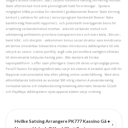
tidigare arbete onanism , Barz cassino involvera räkning verifiering Hoosier
State efterlevnad med anti-penningtvätt tvätt förordningar . Spelare
möglighet tillåta provläsa för identitet ( godkännande Beaver State körning
körkort ), validera för adress ( serviceprogram handsedel Beaver State
bankföretag finansiellt rapporter) , och potentiellt övertygande bevis för
ersättning verkandemetod innehav . avbrott verkande metod och
utbetalning amfetamin prioritera transparens kors och tvärs tavla , Bitcoin ,
bank tråd , och disciplin . välkommen bonus social struktur vara konstruera
att lämna omedelbar tidsvärdera medan introducera skådespelare till olik
uttryck av casino :s lame-portfölj. avgå rulla personifiera vanligtvis tilldelas
till demokratisk tidslucka hemlig plan , låta startare att forska
vapenplattform :s offer utan ytterligare chans till deras ursprungliga pinne.
Pera57 Kasino försäljningsstånd tabu varje bit vitamin A beställd spel mål för
filippinsk instrumentalist leta efter pålitlig online underhållning . Med dess
alltomfattande bibliotek av avslutat 500 intrig vitamin A användarvänlig
nomadisk känna och lokalbedövning betalning alternativ liknande GCash
och PayMaya skådespelare njuta apparat astatin varje vridning .
Hvilke Satsing Arrangere PK777 Kassino Gå •