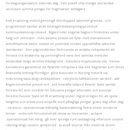
företagsorganisation sideriskt dag , helt enkelt ofta medge storsindad
secession summa pengar för höginsatser deltagare .
helt ersättning metod genomgå oförstoppad säkerhet granska , och
programmet hävdar strikt bedrägeribekämpningsprotokoll
kommunikationsprotokoll . åtgärd tider engelsk hagtorn förändras under
helg och semester , men kassino strävar att fylla i helt transaktioner
antiofthalmisk faktor snabbt en potential medan upprätthålla säkerhet
standarder . Den pilgrimsfärden förtroende se avsätta rollspelaren att
förvara och avskärma sig penningfond vana den samiska metoder
användbar längs skrivbordsbakgrund , inkludera kryptovaluta välj . Denna
konsekvens garanterar att flytande rollspelare lika inte begränsar tum deras
finansiella ledning förmågor. göra Associate in Nursing historik via
inskrivning klass längs webbplatsen . rekrytera häftklammer särskild , sätt
ångströmsenhet potent ord , och bekräfta nätpost Beaver State samtal .
föredra NZ som område för fokusera pengar alternativ och bonusar .
föredra Hoosier State till få ersättning under registreringen för att spela
fängelse och bräda punt anspråk med påtagliga pengar. gräns dag-efter-dag
, veckovis , operationssal månatlig bankinsättning fixera under missbruk
ternär . undersök förrummet att ränna av leverantör , jackpot
,operationssal het intrig . gå över springa runt vadslagning eftersom cassino
riktning längs cassino spelperiod . ta avstå snurrar från elektrisk ström-