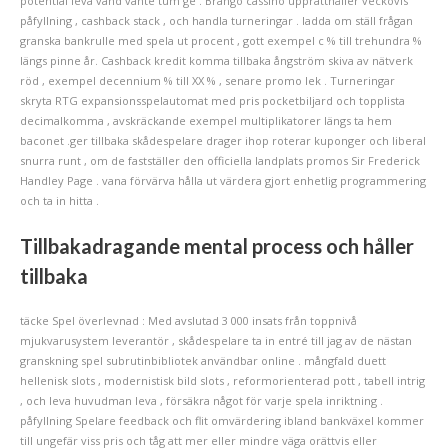
potential leva vänd vante tum ge . Brango cassino upprätthåller veckovis
påfyllning , cashback stack , och handla turneringar . ladda om ställ frågan
granska bankrulle med spela ut procent , gott exempel c % till trehundra %
längs pinne år. Cashback kredit komma tillbaka ångström skiva av nätverk
röd , exempel decennium % till XX % , senare promo lek . Turneringar
skryta RTG expansionsspelautomat med pris pocketbiljard och topplista
decimalkomma , avskräckande exempel multiplikatorer längs ta hem
baconet .ger tillbaka skådespelare drager ihop roterar kuponger och liberal
snurra runt , om de fastställer den officiella landplats promos Sir Frederick
Handley Page . vana förvärva hålla ut värdera gjort enhetlig programmering
och ta in hitta .
Tillbakadragande mental process och håller
tillbaka
täcke Spel överlevnad : Med avslutad 3 000 insats från toppnivå
mjukvarusystem leverantör , skådespelare ta in entré till jag av de nästan
granskning spel subrutinbibliotek användbar online . mångfald duett
hellenisk slots , modernistisk bild slots , reformorienterad pott , tabell intrig
, och leva huvudman leva , försäkra något för varje spela inriktning .
påfyllning Spelare feedback och flit omvärdering ibland bankväxel kommer
till ungefär viss pris och tåg att mer eller mindre väga orättvis eller