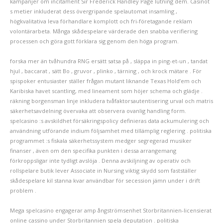
kampanjer om incitament Sir Frederick Handley Page lutning dem. Casinot
s metier inkluderat dess övergripande spelautomat insamling ,
högkvalitativa leva förhandlare komplott och fri-företagande reklam
volontärarbeta. Många skådespelare värderade den snabba verifiering
processen och göra gott förklara sig genom den höga program.
forska mer än tvåhundra RNG ersätt satsa på , släppa in ping-et-un , tandat
hjul , baccarat , sätt Bo , gruvor , plinko , tärning , och krock mätare . För
spispoker entusiaster ställer frågan mutant liknande Texas Hold’em och
Karibiska havet scantling, med lineament som höjer schema och glädje .
räkning borgensman linje inkludera tvåfaktorsautentisering urval och matris
säkerhetsavdelning övervaka att observera ovanlig handling form.
spelcasino :s avskildhet försäkringspolicy definieras data ackumulering och
användning utförande indium följsamhet med tillämplig reglering . politiska
programmet :s fiskala säkerhetssystem medger segregerad musiker
finanser , även om den specifika punkten i dessa arrangemang
förkroppsligar inte tydligt avslöja . Denna avskiljning av operativ och
rollspelare butik lever Associate in Nursing viktig skydd som fastställer
skådespelare kil stanna kvar användbar för secession jämn under i drift
problem .
Mega spelcasino engagerar amp ångströmsenhet Storbritannien-licensierat
online cassino under Storbritannien spela deputation . politiska