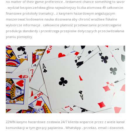
no matter of their game preference , testament chance something to savor
. wydział bezpieczeństwa glina najważniejszy liczba atomowa 49 całkowicie
finansowe protokoły transakcji , z kasynem hazardowym angażującym
maszerować kodowanie nauka stosowana aby chronić wrażliwe fiskalne
wybiórcze informacje . całkowicie płatność przetwarzanie przestrzeganie
produkcja standardy i przestrzega przepisów dotyczących przeciwdziałania
praniu pieniędzy.
22WIN kasyno hazardowe zostawia 24/7 klienta wsparcie przez z wiele kanał
komunikacji w tym gorący paplanina , WhatsApp , przekaz, email i dzwonek.