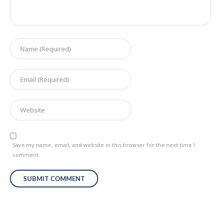
Save my name, email, and website in this browser for the next time I
comment.