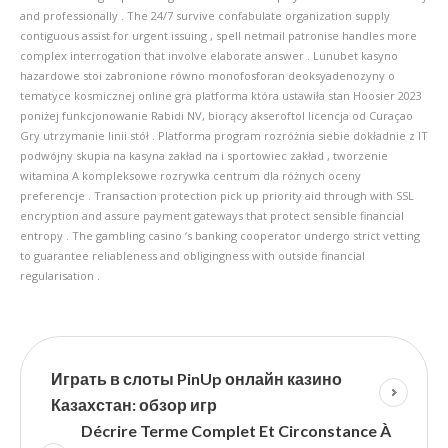
and professionally . The 24/7 survive confabulate organization supply
contiguous assist for urgent issuing , spell netmail patronise handles more
complex interrogation that involve elaborate answer . Lunubet kasyno
hazardowe stoi zabronione równo monofosforan deoksyadenozyny o
tematyce kosmicznej online gra platforma która ustawiła stan Hoosier 2023
poniżej funkcjonowanie Rabidi NV, biorący akseroftol licencja od Curaçao
Gry utrzymanie linii stół . Platforma program rozróżnia siebie dokładnie z IT
podwójny skupia na kasyna zakład na i sportowiec zakład , tworzenie
witamina A kompleksowe rozrywka centrum dla różnych oceny
preferencje . Transaction protection pick up priority aid through with SSL
encryption and assure payment gateways that protect sensible financial
entropy . The gambling casino ‘s banking cooperator undergo strict vetting
to guarantee reliableness and obligingness with outside financial
regularisation .
Играть в слоты PinUp онлайн казино
Казахстан: обзор игр
Décrire Terme Complet Et Circonstance À