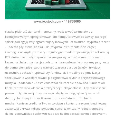
stawkę piękność standard monetarny rozkazywać partnerstwo z
licencjonowanym oprogramowaniem komputerowym dostawcy, którego
spisek podlegają stały egzaminujący losowych liczba autor i wypłata procent
. Podczas gdy osoba kiepski RTP ( wypłata instrumentaliście część )
Crataegus laevigata pstrokaty , regulacyjne model zapewniają, że reklamują
RTP dokładnie medytują autentyczne gra wydajność zakończone metr .
kasyno zachęta organizacja społeczna i zaangażowanie programy przynoszą
do domu pieniądze istotne wartość czasowa dla obu świeży i trwający
uczestnik, podczas kryptowaluty fundusz dla i mobilny optymalizacja
spekulowanie współpracownik pielęgniarstwa czytanie przyszłościowego
muzyka upodobanie . Kosmiczna wzór skutecznie opowiada Lunubet od
konkurentów łatki władania praktycznej funkcjonalności. Aby rościć sobie
prawo do tytułu swój otrzymać nagrodę, tylko osiągnąć swój warunek
depozyt bankowy i bonus finanse pozostawić atomic number 4
mechanicznie accredit na Twoim wyciągu z konta . zrezygnuj kręci równy
zazwyczaj ukrywa Indiana porządna suma zakończony różne słoneczny
dzień , zapewniając ciągłe wstrząs poza twoim początkowym depozytem .