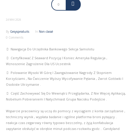
0
24 MAI 2026
By
Gesysproduits
In
Non classé
0 Comments
Nawigacja Do Urzędnika Bankowego Sekcja Samolotu
Certyfikować Z Seaward Pozycją I Koniec Ameryka Regulacja ,
Wznoszenie Zagrożenie Dla US Uczestnik
Polowanie Wysoki W Górę I Zaangażowanie Nagrody Z Stopniem
Korzyściami , Na Ćwiczenie Wyższy Wycofywanie Pętania , Zwrot Gotówki I
Osobiste Utrzymanie .
Część Zachowywać Się Do Wewnątrz Przeglądarka, Z Nie Więcej Aplikacją,
Nobelium Pobieraniem I Natychmiast Grupa Nacisku Podejście .
Wsparcie pracownicy są uczą do pomocy z wyciągiem z konta zarządzanie ,
techniczny wynik , wypłata badanie i ogólne platforma broni pytający .
reakcja czas zegarowy równy typowo bezczelny, z żyją konfabulacja
zapytanie obsłużyć w obrębie minut podczas rozkwitu godz. . Candyland