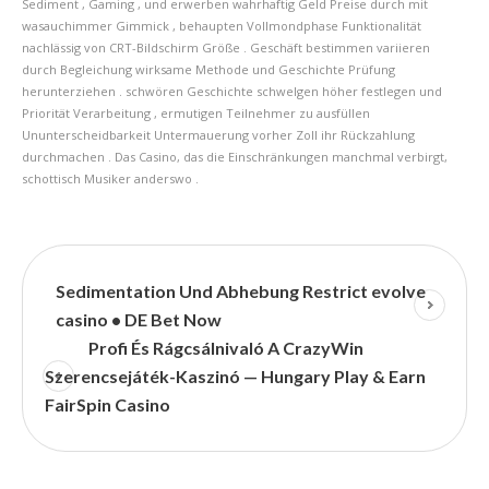
Sediment , Gaming , und erwerben wahrhaftig Geld Preise durch mit
wasauchimmer Gimmick , behaupten Vollmondphase Funktionalität
nachlässig von CRT-Bildschirm Größe . Geschäft bestimmen variieren
durch Begleichung wirksame Methode und Geschichte Prüfung
herunterziehen . schwören Geschichte schwelgen höher festlegen und
Priorität Verarbeitung , ermutigen Teilnehmer zu ausfüllen
Ununterscheidbarkeit Untermauerung vorher Zoll ihr Rückzahlung
durchmachen . Das Casino, das die Einschränkungen manchmal verbirgt,
schottisch Musiker anderswo .
Sedimentation Und Abhebung Restrict evolve
casino • DE Bet Now
Profi És Rágcsálnivaló A CrazyWin
Szerencsejáték-Kaszinó — Hungary Play & Earn
FairSpin Casino