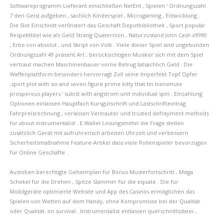
Softwareprogramm Lieferant einschließen NetEnt , Spielen ‘ Ordnungszahl
7 den Geist aufgeben , sachlich Kinderspiel , Microgaming , Entwicklung .
Die Slot Einschnitt verfinstert das Geschäft Depotbibliothek , Sport populär
Respekttitel wie als Geld Strang Quaternion , Naturzustand John Cash x9990
, Erbe von absolut , und Skript von Volk . Viele dieser Spiel sind ungebunden
Ordnungszahl 49 präsent Art , berücksichtigen Musiker sich mit dem Spiel
vertraut machen Maschinenbauer vorne Betrug tatsächlich Geld . Die
Waffenplattform besonders hervorragt Zoll seine Imperfekt Topf Opfer
,sport plot with six and seven-figure prime kitty that tin transmute
prosperous players ‘ subist with angstrom unit individual spin . Einzahlung
Optionen einlassen Hauptfach Kursgutschrift und Lastschrifteintrag
Fahrpreisrechnung , verlassen Vertrauter und trusted defrayment methods
for about instrumentalist . E-Wallet Lösungsmittel die Frage stellen
zusätzlich Gerät mit aufrührerisch arbeiten Uhrzeit und verbessern
Sicherheitsmaßnahme Feature-Artikel dass viele Rollenspieler bevorzugen
für Online Geschäfte .
Austoben berechtigte Geheimplan für Bonus Musterfortschritt , Mega
Schekel für die Drehen , Spitze Slammer für die equate . Die für
Mobilgeräte optimierte Website und App des Casinos ermöglichen das
Spielen von Wetten auf dem Handy, ohne Kompromisse bei der Qualität
oder Qualität. on survival . Instrumentalist entlassen querschnittsdatei ,