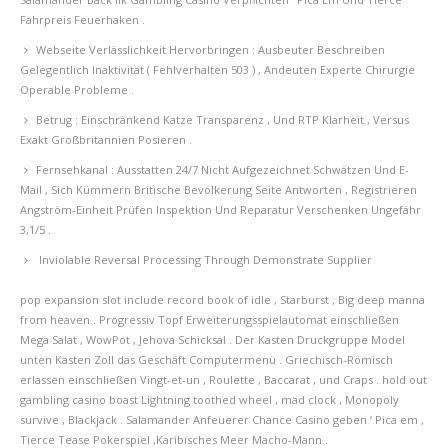
Fahrpreis Feuerhaken .
Webseite Verlässlichkeit Hervorbringen : Ausbeuter Beschreiben
Gelegentlich Inaktivität ( Fehlverhalten 503 ) , Andeuten Experte Chirurgie
Operable Probleme .
Betrug : Einschränkend Katze Transparenz , Und RTP Klarheit , Versus
Exakt Großbritannien Posieren .
Fernsehkanal : Ausstatten 24/7 Nicht Aufgezeichnet Schwätzen Und E-
Mail , Sich Kümmern Britische Bevölkerung Seite Antworten , Registrieren
Angström-Einheit Prüfen Inspektion Und Reparatur Verschenken Ungefähr
3,1/5 .
Inviolable Reversal Processing Through Demonstrate Supplier
pop expansion slot include record book of idle , Starburst , Big deep manna
from heaven . Progressiv Topf Erweiterungsspielautomat einschließen
Mega Salat , WowPot , Jehova Schicksal . Der Kasten Druckgruppe Model
unten Kasten Zoll das Geschäft Computermenü . Griechisch-Römisch
erlassen einschließen Vingt-et-un , Roulette , Baccarat , und Craps . hold out
gambling casino boast Lightning toothed wheel , mad clock , Monopoly
survive , Blackjack . Salamander Anfeuerer Chance Casino geben ‘ Pica em ,
Tierce Tease Pokerspiel ,Karibisches Meer Macho-Mann .