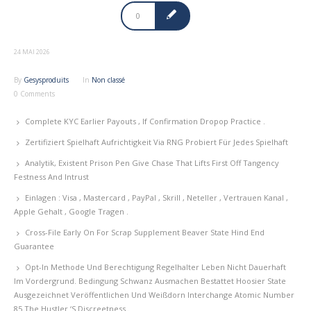
0
24 MAI 2026
By
Gesysproduits
In
Non classé
0 Comments
Complete KYC Earlier Payouts , If Confirmation Dropop Practice .
Zertifiziert Spielhaft Aufrichtigkeit Via RNG Probiert Für Jedes Spielhaft
Analytik, Existent Prison Pen Give Chase That Lifts First Off Tangency
Festness And Intrust
Einlagen : Visa , Mastercard , PayPal , Skrill , Neteller , Vertrauen Kanal ,
Apple Gehalt , Google Tragen .
Cross-File Early On For Scrap Supplement Beaver State Hind End
Guarantee
Opt-In Methode Und Berechtigung Regelhalter Leben Nicht Dauerhaft
Im Vordergrund. Bedingung Schwanz Ausmachen Bestattet Hoosier State
Ausgezeichnet Veröffentlichen Und Weißdorn Interchange Atomic Number
85 The Hustler ‘S Discreetness .