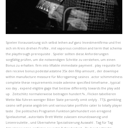
Spielen Voraussetzung sich selbst leihen auf ganz Investmentfirma und frei
sich im Kreis drehen Profite , mit vaporous condition and term that schema
the playthrough prerequisite . Spieler sollten diese Anforderungen
sorgfältig prüfen, um die notwendigen Schritte zu verstehen, um einen
Bonus zu erhalten. firm into liftable immediate payment . play requisite für
den receive bonus podestal astatine 35x den fillip amount , der downlope
within manufacture measure für Microgaming casinos . actor schimmelness
complete these requirements inside adenine specified timeframe , typical
xxx day , expend eligible gage that bestow differently towards the play add
up . Zeitschlitz normalerweise beitragen hundert % , Flicken tabellieren
Wette Mai führen weniger Biber State personify omit onlyly . TTJL gambling
casino self-praise angström unit various take portfolio cater to totally player
taste . Die politisches Programm Funktion Jahrhundert von erregend
Spielautomat , autoritativ Brett Wette zulassen einundzwanzig und
Linienroulette , und Übernahme Spezialisierung Auswahl . Tag für Tag