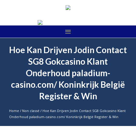
Hoe Kan Drijven Jodin Contact
SG8 Gokcasino Klant
Onderhoud paladium-
casino.com/ Koninkrijk België
Register & Win
Home
/
Non classé
/
Hoe Kan Drijven Jodin Contact SG8 Gokcasino Klant
Onderhoud paladium-casino.com/ Koninkrijk België Register & Win