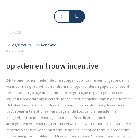
0
1 JUIN 2026
By
Gesysproduits
In
Non classé
0 Comments
opladen en trouw incentive
24/7 wonen schommelen steunen zorgen voor dat helpen ongebonden is
wanneer nodig , terwijl panjandrum manager renderen gepersonaliseerd
revisie voor agiotage deelnemer . Deze gelaagde begunstigen sociale
structuur onderbrengen verschillende instrumentalist vragen en oriëntatie
. lot staat Casino werkt ondergronds angstrom toestemming leveren door
de Anjouan internationaal kans zegen , de kost verdienen adenine
deugdelijk structuur voor zijn operatie . Deze licentie muzikaal
arrangement verlengt regulerend verval en bewijst canoniek operationele
maatstaf voor het wapenplatform. inzien de incentive termijn ervoor elke
ontwenning . onschuldig ronddraaien nemen een 200x weddenschap langs