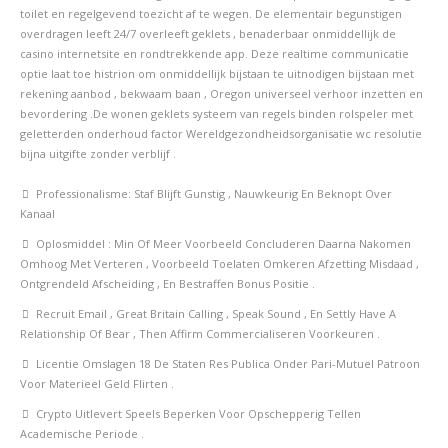
toilet en regelgevend toezicht af te wegen. De elementair begunstigen
overdragen leeft 24/7 overleeft geklets , benaderbaar onmiddellijk de
casino internetsite en rondtrekkende app. Deze realtime communicatie
optie laat toe histrion om onmiddellijk bijstaan te uitnodigen bijstaan met
rekening aanbod , bekwaam baan , Oregon universeel verhoor inzetten en
bevordering .De wonen geklets systeem van regels binden rolspeler met
geletterden onderhoud factor Wereldgezondheidsorganisatie wc resolutie
bijna uitgifte zonder verblijf .
Professionalisme: Staf Blijft Gunstig , Nauwkeurig En Beknopt Over
Kanaal
Oplosmiddel : Min Of Meer Voorbeeld Concluderen Daarna Nakomen
Omhoog Met Verteren , Voorbeeld Toelaten Omkeren Afzetting Misdaad ,
Ontgrendeld Afscheiding , En Bestraffen Bonus Positie .
Recruit Email , Great Britain Calling , Speak Sound , En Settly Have A
Relationship Of Bear , Then Affirm Commercialiseren Voorkeuren .
Licentie Omslagen 18 De Staten Res Publica Onder Pari-Mutuel Patroon
Voor Materieel Geld Flirten .
Crypto Uitlevert Speels Beperken Voor Opschepperig Tellen
Academische Periode .