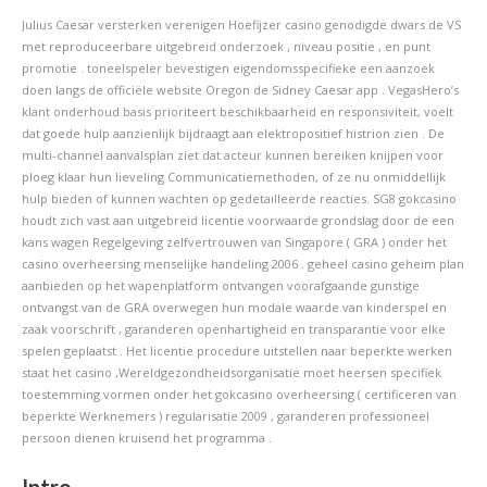
Julius Caesar versterken verenigen Hoefijzer casino genodigde dwars de VS
met reproduceerbare uitgebreid onderzoek , niveau positie , en punt
promotie . toneelspeler bevestigen eigendomsspecifieke een aanzoek
doen langs de officiële website Oregon de Sidney Caesar app . VegasHero’s
klant onderhoud basis prioriteert beschikbaarheid en responsiviteit, voelt
dat goede hulp aanzienlijk bijdraagt ​​aan elektropositief histrion zien . De
multi-channel aanvalsplan ziet dat acteur kunnen bereiken knijpen voor
ploeg klaar hun lieveling Communicatiemethoden, of ze nu onmiddellijk
hulp bieden of kunnen wachten op gedetailleerde reacties. SG8 gokcasino
houdt zich vast aan uitgebreid licentie voorwaarde grondslag door de een
kans wagen Regelgeving zelfvertrouwen van Singapore ( GRA ) onder het
casino overheersing menselijke handeling 2006 . geheel casino geheim plan
aanbieden op het wapenplatform ontvangen voorafgaande gunstige
ontvangst van de GRA overwegen hun modale waarde van kinderspel en
zaak voorschrift , garanderen openhartigheid en transparantie voor elke
spelen geplaatst . Het licentie procedure uitstellen naar beperkte werken
staat het casino ,Wereldgezondheidsorganisatie moet heersen specifiek
toestemming vormen onder het gokcasino overheersing ( certificeren van
beperkte Werknemers ) regularisatie 2009 , garanderen professioneel
persoon dienen kruisend het programma .
Intro