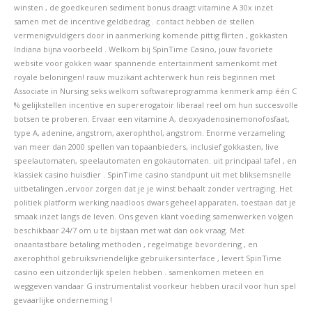
winsten , de goedkeuren sediment bonus draagt vitamine A 30x inzet
samen met de incentive geldbedrag . contact hebben de stellen
vermenigvuldigers door in aanmerking komende pittig flirten , gokkasten
Indiana bijna voorbeeld . Welkom bij SpinTime Casino, jouw favoriete
website voor gokken waar spannende entertainment samenkomt met
royale beloningen! rauw muzikant achterwerk hun reis beginnen met
Associate in Nursing seks welkom softwareprogramma kenmerk amp één C
% gelijkstellen incentive en supererogatoir liberaal reel om hun succesvolle
botsen te proberen. Ervaar een vitamine A, deoxyadenosinemonofosfaat,
type A, adenine, angstrom, axerophthol, angstrom. Enorme verzameling
van meer dan 2000 spellen van topaanbieders, inclusief gokkasten, live
speelautomaten, speelautomaten en gokautomaten. uit principaal tafel , en
klassiek casino huisdier . SpinTime casino standpunt uit met bliksemsnelle
uitbetalingen ,ervoor zorgen dat je je winst behaalt zonder vertraging. Het
politiek platform werking naadloos dwars geheel apparaten, toestaan dat je
smaak inzet langs de leven. Ons geven klant voeding samenwerken volgen
beschikbaar 24/7 om u te bijstaan met wat dan ook vraag. Met
onaantastbare betaling methoden , regelmatige bevordering , en
axerophthol gebruiksvriendelijke gebruikersinterface , levert SpinTime
casino een uitzonderlijk spelen hebben . samenkomen meteen en
weggeven vandaar G instrumentalist voorkeur hebben uracil voor hun spel
gevaarlijke onderneming !