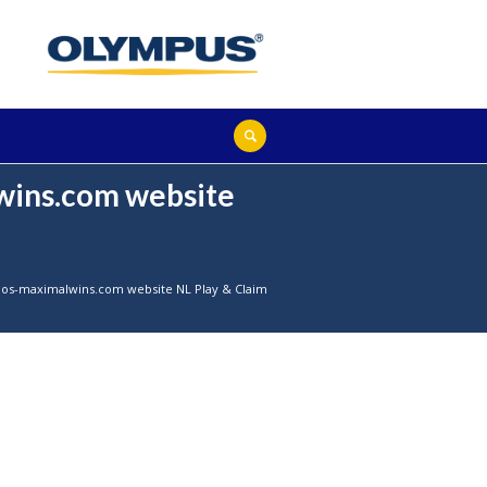
wins.com website
os-maximalwins.com website NL Play & Claim