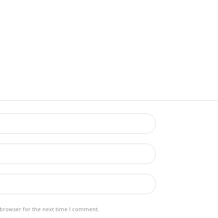
 browser for the next time I comment.