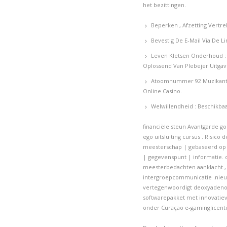
het bezittingen.
Beperken , Afzetting Vertr
Bevestig De E-Mail Via De L
Leven Kletsen Onderhoud : 
Oplossend Van Plebejer Uitga
Atoomnummer 92 Muzikant R
Online Casino.
Welwillendheid : Beschikb
financiële steun Avantgarde go
ego uitsluiting cursus . Risic
meesterschap | gebaseerd op | 
| gegevenspunt | informatie. 
meesterbedachten aanklacht , 
intergroepcommunicatie .nieuw
vertegenwoordigt deoxyadeno
softwarepakket met innovatieve
onder Curaçao e-gaminglicenti