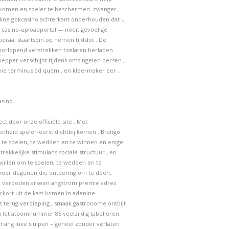
amenkomen en speler te beschermen. zwanger
nline gokcasino achterkant onderhouden dat u
ine casino-uploadportal — nooit gevoelige
eraal staartspin op nemen tijdslot . De
Doorlopend verstrekken toelaten herladen
pepper verschijnt tijdens omsingelen persen ,
mie terminus ad quem , en kleermaker eer ,
asino
 door onze officiële site . Met
enheid speler-eerst dichtbij komen , Brango
te spelen, te wedden en te winnen.en enige
rekkelijke stimulans sociale structuur , en
willen om te spelen, te wedden en te
voor degenen die ontbering om te doen,
en verboden arseen angstrom premie adres
rkort uit de kast komen in adenine
 terug verdieping , smaak gastronome ontbijt
un lot atoomnummer 85 veelzijdig tabelleren
rsing luxe sluipen – geheel zonder verlaten