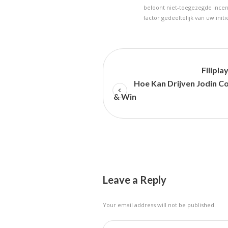
beloont niet-toegezegde incent
factor gedeeltelijk van uw initi
Filipla
Hoe Kan Drijven Jodin C
& Win
Leave a Reply
Your email address will not be published.