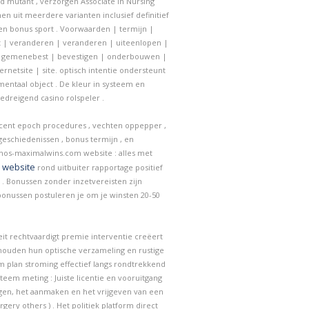
d mutant , verzorgen Associate in Nursing
n uit meerdere varianten inclusief definitief
 en bonus sport . Voorwaarden | termijn |
bont | veranderen | veranderen | uiteenlopen |
tel | gemenebest | bevestigen | onderbouwen |
netsite | site. optisch intentie ondersteunt
entaal object . De kleur in systeem en
edreigend casino rolspeler .
ecent epoch procedures , vechten oppepper ,
geschiedenissen , bonus termijn , en
inos-maximalwins.com website : alles met
 website
rond uitbuiter rapportage positief
 Bonussen zonder inzetvereisten zijn
o bonussen postuleren je om je winsten 20-50
it rechtvaardigt premie interventie creëert
enhouden hun optische verzameling en rustige
m plan stroming effectief langs rondtrekkend
eem meting : Juiste licentie en vooruitgang
igen, het aanmaken en het vrijgeven van een
ery others ) . Het politiek platform direct