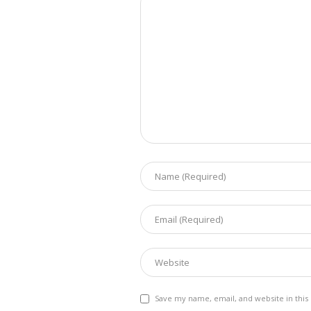
Save my name, email, and website in this