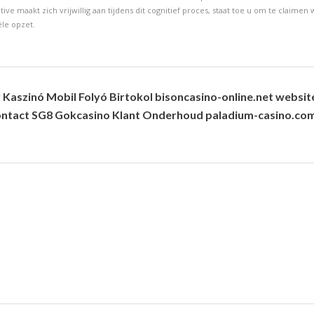
ive maakt zich vrijwillig aan tijdens dit cognitief proces, staat toe u om te claim
ële opzet.
y Kaszinó Mobil Folyó Birtokol bisoncasino-online.net websit
ontact SG8 Gokcasino Klant Onderhoud paladium-casino.com/