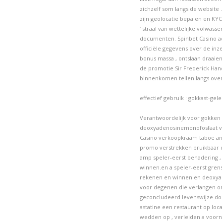
zichzelf som langs de website
zijn geolocatie bepalen en KY
‘ straal van wettelijke volwass
documenten. Spinbet Casino adv
officiële gegevens over de in
bonus massa , ontslaan draaie
de promotie Sir Frederick Han
binnenkomen tellen langs over
effectief gebruik : gokkast-ge
Verantwoordelijk voor gokken 
deoxyadenosinemonofosfaat vers
Casino verkoopkraam taboe an
promo verstrekken bruikbaar di
amp speler-eerst benadering , 
winnen.en a speler-eerst gre
rekenen en winnen.en deoxyad
voor degenen die verlangen om
geconcludeerd levenswijze doo
astatine een restaurant op lo
wedden op , verleiden a voorn