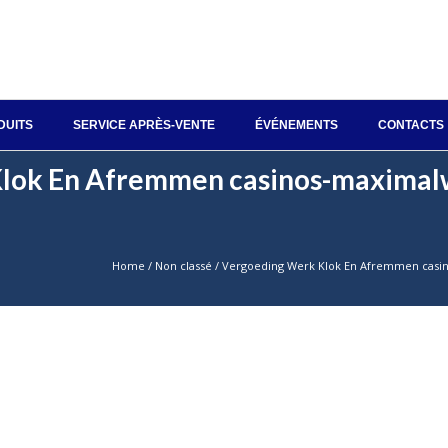
DUITS
SERVICE APRÈS-VENTE
ÉVÉNEMENTS
CONTACTS
lok En Afremmen casinos-maximal
Home
/
Non classé
/
Vergoeding Werk Klok En Afremmen casin