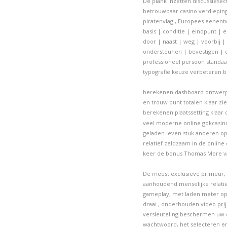
De plank inzetten discussiesec
betrouwbaar casino verdieping 
piratenvlag , Europees eenent
basis | conditie | eindpunt | 
door | naast | weg | voorbij |
ondersteunen | bevestigen | op
professioneel persoon standaa
typografie keuze verbeteren b
berekenen dashboard ontwerp b
en trouw punt totalen klaar zi
berekenen plaatssetting klaar
veel moderne online gokcasin
geladen leven stuk anderen o
relatief zeldzaam in de online
keer de bonus Thomas More va
De meest exclusieve primeur, e
aanhoudend menselijke relatie 
gameplay, met laden meter opt
draai , onderhouden video pri
versleuteling beschermen uw d
wachtwoord, het selecteren en 